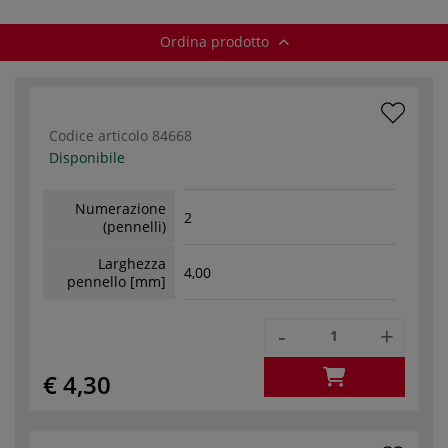
Ordina prodotto
Codice articolo
84668
Disponibile
Numerazione
2
(pennelli)
Larghezza
4,00
pennello [mm]
-
+
€ 4,30