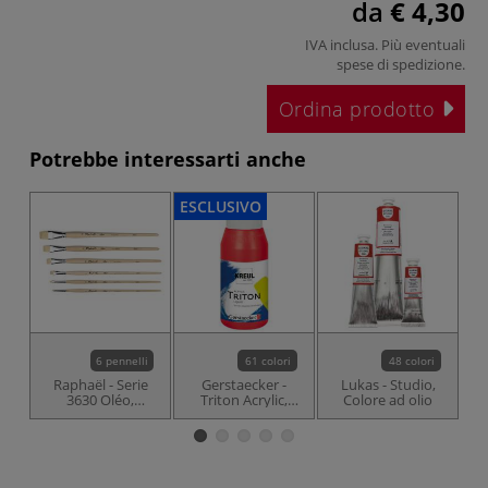
da
€ 4,30
IVA inclusa. Più eventuali
spese di spedizione
.
Ordina prodotto
Potrebbe interessarti anche
ESCLUSIVO
-1
ES
6 pennelli
61 colori
48 colori
Raphaël - Serie
Gerstaecker -
Lukas - Studio,
3630 Oléo,
Triton Acrylic,
Colore ad olio
pennello piatto
Colore acrilico
con setole corte