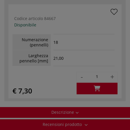
Codice articolo
84667
Disponibile
Numerazione
18
(pennelli)
Larghezza
21,00
pennello [mm]
-
+
€ 7,30
Descrizione
Recensioni prodotto