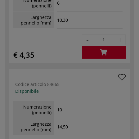
Numerazione
6
(pennelli)
Larghezza
10,30
pennello [mm]
-
+
€ 4,35
Codice articolo
84665
Disponibile
Numerazione
10
(pennelli)
Larghezza
14,50
pennello [mm]