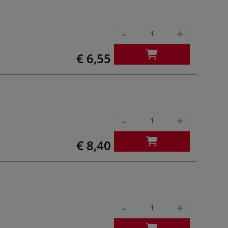
-
+
€ 6,55
-
+
€ 8,40
-
+