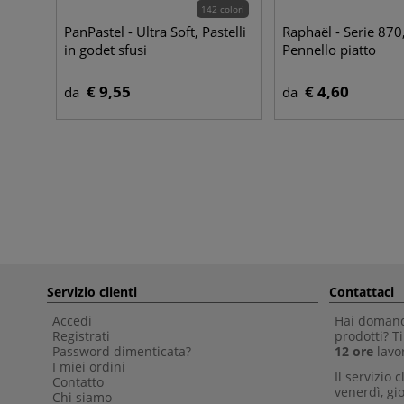
142 colori
PanPastel - Ultra Soft, Pastelli
Raphaël - Serie 870
in godet sfusi
Pennello piatto
€ 9,55
€ 4,60
da
da
Servizio clienti
Contattaci
Accedi
Hai domande
Registrati
prodotti? 
Password dimenticata?
12 ore
lavor
I miei ordini
Il servizio 
Contatto
venerdì, gio
Chi siamo