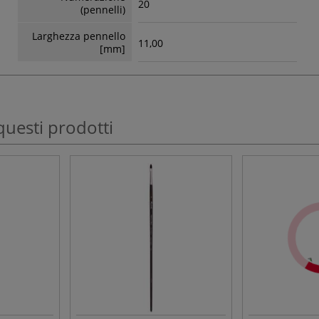
20
(pennelli)
Larghezza pennello
11,00
[mm]
questi prodotti