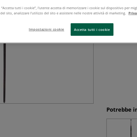
I pennelli tondi
forma e si conse
“Accetta tutti i cookie”, l'utente accetta di memorizzare i cookie sul dispositivo per migl
el sito, analizzare l'utilizzo del sito e assistere nelle nostre attività di marketing.
Priv
dipingere struttur
pennelli Textura s
Leggi tutto
Impostazioni cookie
Accetta tutti i cookie
Potrebbe i