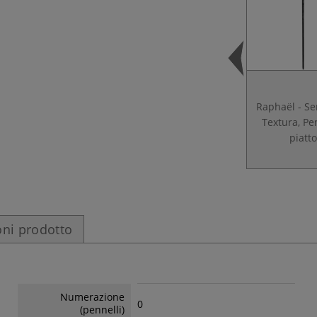
Raphaël - Se
Textura, Pe
piatto
ni prodotto
Numerazione
0
(pennelli)