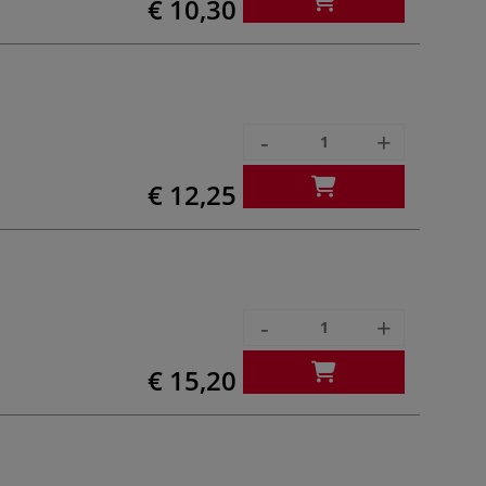
€ 10,30
-
+
€ 12,25
-
+
€ 15,20