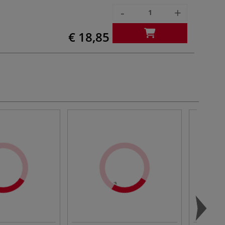
-
+
€ 18,85