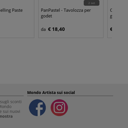
2 set
elling Paste
PanPastel - Tavolozza per
Cretacolo
godet
gessetti 
€ 18,40
€ 2,00
da
Mondo Artista sui social
sugli sconti
 Mondo
e sui nuovi
a nostra