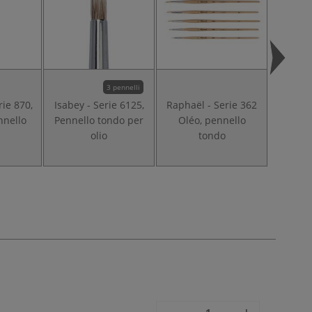
3 pennelli
rie 870,
Isabey - Serie 6125,
Raphaël - Serie 362
Raphaël
nnello
Pennello tondo per
Oléo, pennello
Serie 8
olio
tondo
per a
pu