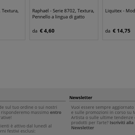
, Textura,
Raphaël - Serie 8702, Textura,
Liquitex - Mod
Pennello a lingua di gatto
€ 4,60
€ 14,75
da
da
Newsletter
 sul tuo ordine o sui nostri
Vuoi essere sempre aggiornato 
Ti risponderemo massimo
entro
e sulle promozioni in corso su
ative!
Artista o sulle ultime tendenze 
prodotti per l’arte?
Iscriviti all
clienti è attivo dal lunedì al
Newsletter
rni festivi esclusi: