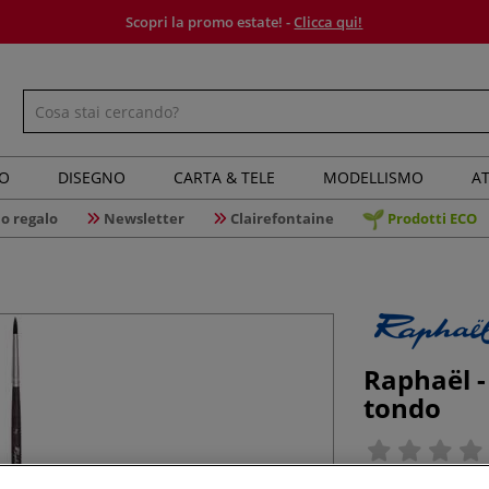
Scopri la promo estate! -
Clicca qui!
IO
DISEGNO
CARTA & TELE
MODELLISMO
AT
o regalo
Newsletter
Clairefontaine
Prodotti ECO
Raphaël -
tondo