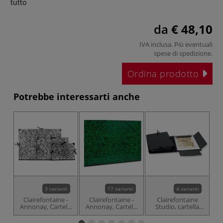
tutto
da
€ 48,10
IVA inclusa. Più eventuali
spese di spedizione
.
Ordina prodotto
Potrebbe interessarti anche
3 varianti
17 varianti
4 varianti
Clairefontaine -
Clairefontaine -
Clairefontaine
Annonay, Cartella
Annonay, Cartella
Studio, cartella
portadisegni
portadisegni
portadisegni
bianco-nera
verde-nera