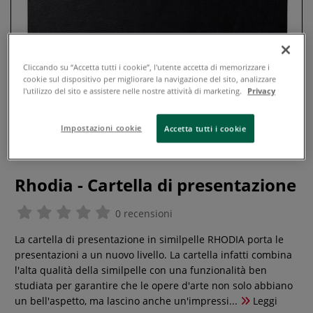
Cliccando su “Accetta tutti i cookie”, l'utente accetta di memorizzare i
cookie sul dispositivo per migliorare la navigazione del sito, analizzare
l'utilizzo del sito e assistere nelle nostre attività di marketing.
Privacy
Impostazioni cookie
Accetta tutti i cookie
Rhodia - Cartella di presentazione
0 recensioni
La cartella di presentazione in similpelle RHODIA porta le
presentazioni a un nuovo livello. La cartella infatti combina
l'alta qualità della similpelle con una funzionalità ben
studiata per garantire che le opere d'arte non solo abbiano
un bell'aspetto, ma lascino anche un'impressi...
Leggi