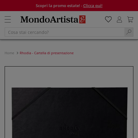
Scopri la promo estate! -
Clicca qui!
Home
Rhodia - Cartella di presentazione