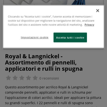
Cliccando su “Accetta tutti i cookie”, l'utente accetta di memorizzare i
cookie sul dispositivo per migliorare la navigazione del sito, analizzare
l'utilizzo del sito e assistere nelle nostre attività di marketing.
Privacy
Impostazioni cookie
Accetta tutti i cookie
Royal & Langnickel -
Assortimento di pennelli,
applicatori e rulli in spugna
0 recensioni
Questo assortimento per acrilico Royal & Langnickel
comprende pennelli, applicatori e rulli in schiuma per
l'applicazione di colori acrilici. Ideali per applicare la pittura
su grandi superfici. I 22 pennelli e rulli di spugna sono