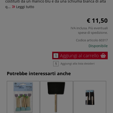
costituiti da un manico blu e da una schiuma bianca di alta
q...
Leggi tutto
€ 11,50
IVA inclusa. Più eventuali
spese di spedizione
.
Codice articolo
60317
Disponibile
Aggiungi al carrello
Aggiungi alla lista desideri
Potrebbe interessarti anche