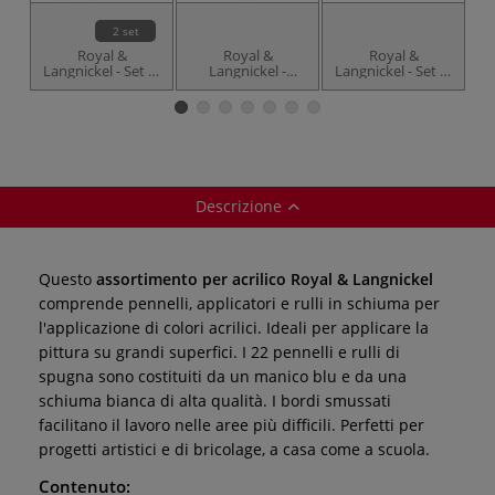
2 set
Royal &
Royal &
Royal &
Langnickel - Set di
Langnickel -
Langnickel - Set di
La
tamponcini in
Pennello in
12 pennelli in
schiuma
schiuma
schiuma
Descrizione
Questo
assortimento per acrilico Royal & Langnickel
comprende pennelli, applicatori e rulli in schiuma per
l'applicazione di colori acrilici. Ideali per applicare la
pittura su grandi superfici. I 22 pennelli e rulli di
spugna sono costituiti da un manico blu e da una
schiuma bianca di alta qualità. I bordi smussati
facilitano il lavoro nelle aree più difficili. Perfetti per
progetti artistici e di bricolage, a casa come a scuola.
Contenuto: