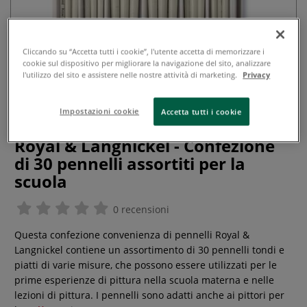
Cliccando su “Accetta tutti i cookie”, l'utente accetta di memorizzare i
cookie sul dispositivo per migliorare la navigazione del sito, analizzare
l'utilizzo del sito e assistere nelle nostre attività di marketing.
Privacy
Impostazioni cookie
Accetta tutti i cookie
Royal & Langnickel - Confezione
di 30 pennelli assortiti per la
scuola
0 recensioni
Questa confezione convenienza di pennelli Royal &
Langnickel contiene un assortimento di 30 pennelli tondi e
piatti di varie misure, che possono essere utilizzati per le
prime esperienze di pittura nella scuola materna e nelle
lezioni di pittura. I pennelli sono adatti anche ai pittori per