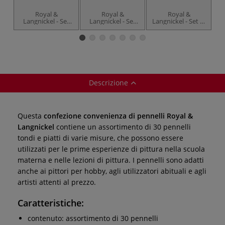
L
Royal &
Royal &
Royal &
p
Langnickel - Set
Langnickel - Set
Langnickel - Set di
da 30 pennelli
da 36 mestichini
pennelli piatti Soft
sintetici universali
da pittura
Grip
Descrizione
Questa
confezione convenienza di pennelli Royal &
Langnickel
contiene un assortimento di 30 pennelli
tondi e piatti di varie misure, che possono essere
utilizzati per le prime esperienze di pittura nella scuola
materna e nelle lezioni di pittura. I pennelli sono adatti
anche ai pittori per hobby, agli utilizzatori abituali e agli
artisti attenti al prezzo.
Caratteristiche:
contenuto: assortimento di 30 pennelli