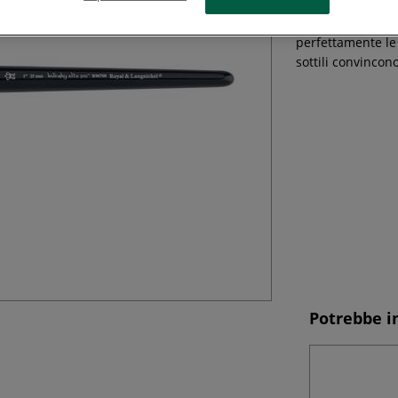
I pennelli per ac
Langnickel sono r
perfettamente le 
sottili convincono
Potrebbe i