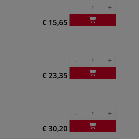
-
+
€ 15,65
-
+
€ 23,35
-
+
€ 30,20