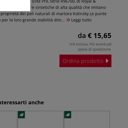
querello Kolinsky Elite Pro, serie R96700, di Royal &
ealizzati con fibre sintetiche di alta qualità che imitano
proprietà dei peli naturali di martora Kolinsky.Le punte
 per la loro grande stabilità dim...
Leggi tutto
da
€ 15,65
IVA inclusa. Più eventuali
spese di spedizione
.
Ordina prodotto
nteressarti anche