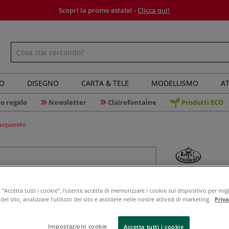
Scopri la promo estate! -
Clicca qui!
IO
DISEGNO
CARTA & TELE
MODELLISMO
AT
o regalo
Newsletter
Clairefontaine
Prodotti ECO
acquerello
Royal & L
Serie R96
“Accetta tutti i cookie”, l'utente accetta di memorizzare i cookie sul dispositivo per migl
el sito, analizzare l'utilizzo del sito e assistere nelle nostre attività di marketing.
Priv
Impostazioni cookie
Accetta tutti i cookie