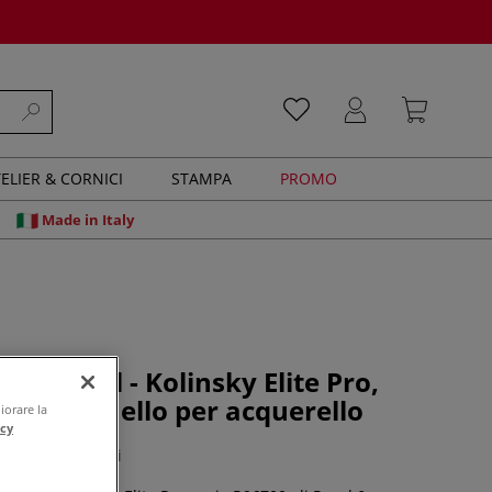
ELIER & CORNICI
STAMPA
PROMO
Made in Italy
angnickel - Kolinsky Elite Pro,
700, Pennello per acquerello
iorare la
acy
0 recensioni