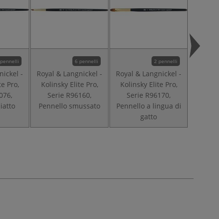
 pennelli
6 pennelli
2 pennelli
nickel -
Royal & Langnickel -
Royal & Langnickel -
Royal &
te Pro,
Kolinsky Elite Pro,
Kolinsky Elite Pro,
Kolins
076,
Serie R96160,
Serie R96170,
Ser
iatto
Pennello smussato
Pennello a lingua di
Pennell
gatto