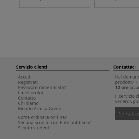
Servizio clienti
Contattaci
Accedi
Hai domande
Registrati
prodotti? 
Password dimenticata?
12 ore
lavor
I miei ordini
Il servizio 
Contatto
venerdì, gio
Chi siamo
Mondo Artista Green
Contattac
Come ordinare on-line?
Sei una scuola o un Ente pubblico?
Sconto studenti