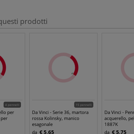
questi prodotti
4 pennelli
15 pennelli
llo per
Da Vinci - Serie 36, martora
Da Vinci - Penn
 per
rossa Kolinsky, manico
acquerello, pe
esagonale
1887K
€ 5,65
€ 5,75
da
da