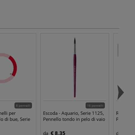
8 pennelli
16 pennelli
elli per
Escoda - Aquario, Serie 1125,
Raphaël -
lo di bue, Serie
Pennello tondo in pelo di vaio
Pennelle
€ 8,35
€ 12
da
da