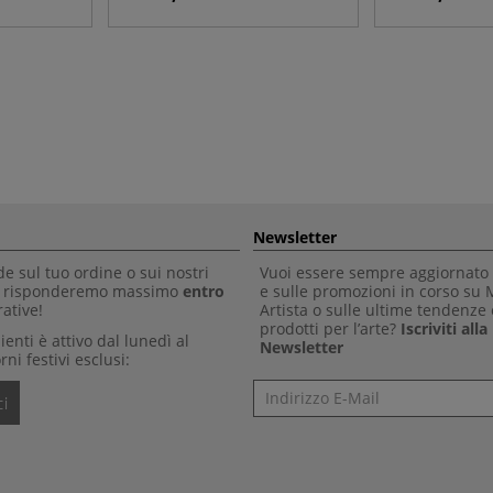
Newsletter
 sul tuo ordine o sui nostri
Vuoi essere sempre aggiornato 
Ti risponderemo massimo
entro
e sulle promozioni in corso su
ative!
Artista o sulle ultime tendenze 
prodotti per l’arte?
Iscriviti all
clienti è attivo dal lunedì al
Newsletter
rni festivi esclusi:
Newsletter
i