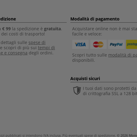
edizione
Modalità di pagamento
a
€ 99
la spedizione è
gratuita
.
Acquistare online non è mai sta
dei costi di trasporto!
facile e veloce:
i dettagli sulle
spese di
e scopri di più sui
tempi di
ne e consegna
degli ordini.
Scopri tutto sulle
modalità di 
disponibili.
Acquisti sicuri
I tuoi dati sono protetti d
di crittografia SSL a 128 bi
rezzi pubblicati si intendono IVA inclusa. Più eventuali
spese di spedizione
.
© 2026 Mond