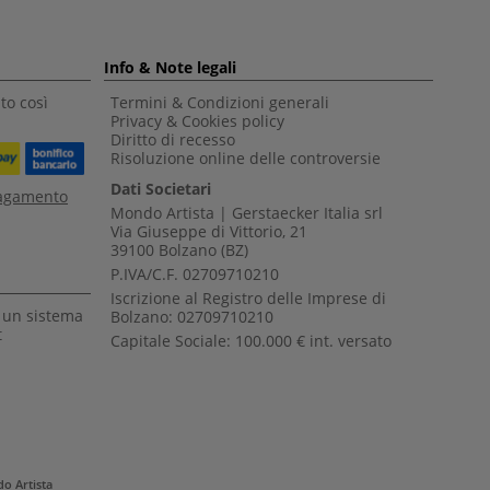
Info & Note legali
to così
Termini & Condizioni generali
Privacy & Cookies policy
Diritto di recesso
Risoluzione online delle controversie
Dati Societari
pagamento
Mondo Artista | Gerstaecker Italia srl
Via Giuseppe di Vittorio, 21
39100 Bolzano (BZ)
P.IVA/C.F. 02709710210
Iscrizione al Registro delle Imprese di
a un sistema
Bolzano: 02709710210
t
Capitale Sociale: 100.000 € int. versato
o Artista