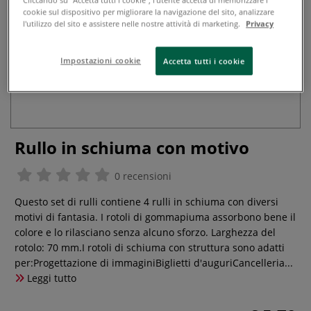
cookie sul dispositivo per migliorare la navigazione del sito, analizzare
l'utilizzo del sito e assistere nelle nostre attività di marketing.
Privacy
Impostazioni cookie
Accetta tutti i cookie
Rullo in schiuma con motivo
0 recensioni
Questo set di rulli contiene 4 rulli in schiuma con diversi
motivi di fantasia. I rotoli di gommapiuma assorbono bene il
colore e lo rilasciano senza alcuno sforzo. Larghezza del
rotolo: 70 mm.I rotoli di schiuma con struttura sono adatti
per:Progettazione di immaginiBiglietti d'auguriCancelleria...
Leggi tutto