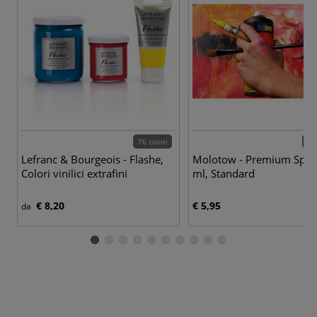
76 colori
190
Lefranc & Bourgeois - Flashe,
Molotow - Premium Spra
Colori vinilici extrafini
ml, Standard
€ 8,20
€ 5,95
da