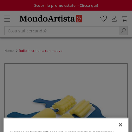
Scopri la promo estate! -
Clicca qui!
Home
Rullo in schiuma con motivo
Cliccando su “Accetta tutti i cookie”, l'utente accetta di memorizzare i