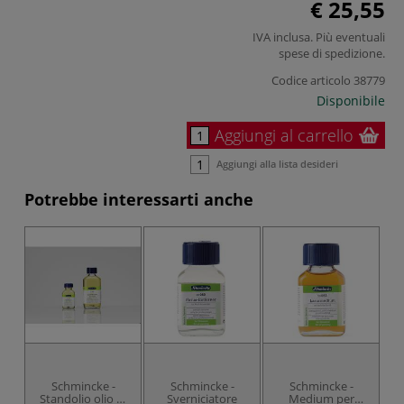
€ 25,55
IVA inclusa. Più eventuali
spese di spedizione
.
Codice articolo
38779
Disponibile
Aggiungi al carrello
Aggiungi alla lista desideri
Potrebbe interessarti anche
Schmincke -
Schmincke -
Schmincke -
S
Standolio olio di
Sverniciatore
Medium per