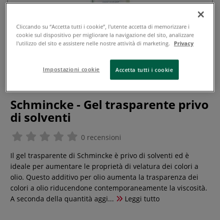
Cliccando su “Accetta tutti i cookie”, l'utente accetta di memorizzare i
cookie sul dispositivo per migliorare la navigazione del sito, analizzare
l'utilizzo del sito e assistere nelle nostre attività di marketing.
Privacy
Impostazioni cookie
Accetta tutti i cookie
Schmincke - Gel trasparente privo
di solventi
0 recensioni
Il gel trasparente di Schmincke è privo di solventi ed è
ideale per aumentare le proprietà di velatura dei colori a
olio. Questo additivo per olio aumenta la trasparenza dei
colori a olio riducendone contemporaneamente la viscosità.
A seconda della quantità aggi...
Leggi tutto