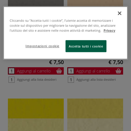
Cliccando su “Accetta tutti i cookie”, l'utente accetta di memorizzare i
Bianco di Titanio
Ocra rosa
cookie sul dispositivo per migliorare la navigazione del sito, analizzare
l'utilizzo del sito e assistere nelle nostre attività di marketing.
Privacy
116
650
EUH208-1
EUH208-52
EUH208-1
EUH208-52
30 ml
30 ml
Impostazioni cookie
Accetta tutti i cookie
Codice articolo
58178116
Codice articolo
58178650
1 l:
€ 250,00
1 l:
€ 250,00
€ 7,50
€ 7,50
Aggiungi al carrello
Aggiungi al carrello
Aggiungi alla lista desideri
Aggiungi alla lista desideri