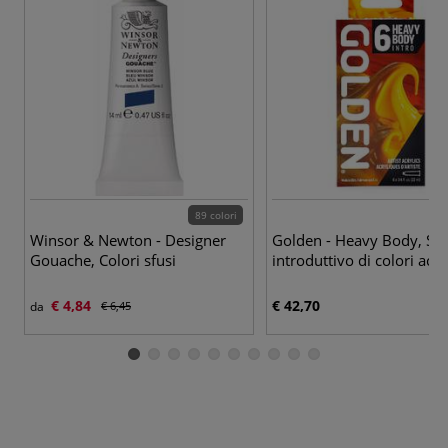
89 colori
Winsor & Newton - Designer
Golden - Heavy Body, Set
Gouache, Colori sfusi
introduttivo di colori acril
€ 4,84
€ 42,70
da
€ 6,45