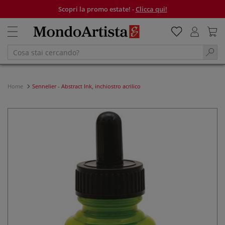
Scopri la promo estate! -
Clicca qui!
Home
Sennelier - Abstract Ink, inchiostro acrilico