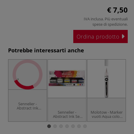
€ 7,50
IVA inclusa. Più eventuali
spese di spedizione
.
Ordina prodotto
Potrebbe interessarti anche
Sennelier -
Abstract Ink
diluente
Sennelier -
Molotow - Marker
Ca
Abstract Ink Set
vuoti Aqua color
B
Colori primari
brush
ac