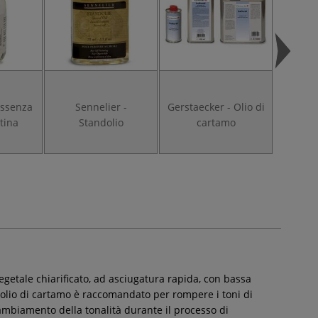
Essenza
Sennelier -
Gerstaecker - Olio di
Winsor
tina
Standolio
cartamo
Artis
c
 vegetale chiarificato, ad asciugatura rapida, con bassa
 l'olio di cartamo è raccomandato per rompere i toni di
 cambiamento della tonalità durante il processo di