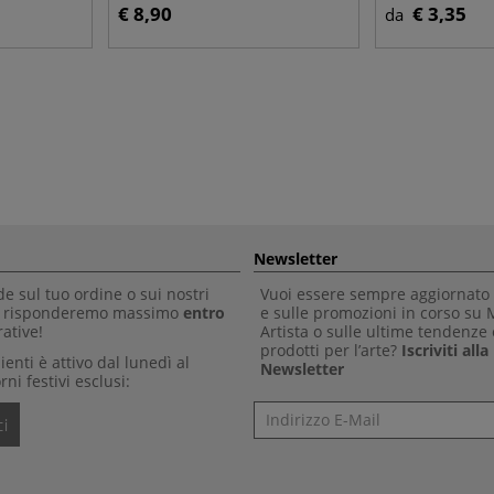
€ 8,90
€ 3,35
da
Newsletter
 sul tuo ordine o sui nostri
Vuoi essere sempre aggiornato 
Ti risponderemo massimo
entro
e sulle promozioni in corso su
ative!
Artista o sulle ultime tendenze 
prodotti per l’arte?
Iscriviti all
clienti è attivo dal lunedì al
Newsletter
rni festivi esclusi:
Newsletter
i