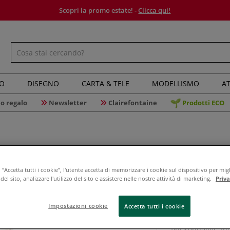
Scopri la promo estate! -
Clicca qui!
IO
DISEGNO
CARTA & TELE
MODELLISMO
AT
o regalo
Newsletter
Clairefontaine
Prodotti ECO
“Accetta tutti i cookie”, l'utente accetta di memorizzare i cookie sul dispositivo per migl
Sennelier
el sito, analizzare l'utilizzo del sito e assistere nelle nostre attività di marketing.
Priv
Impostazioni cookie
Accetta tutti i cookie
L'olio di cartamo 
fini Sennelier. In