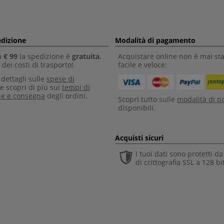
edizione
Modalità di pagamento
a
€ 99
la spedizione è
gratuita
.
Acquistare online non è mai sta
dei costi di trasporto!
facile e veloce:
i dettagli sulle
spese di
e scopri di più sui
tempi di
ne e consegna
degli ordini.
Scopri tutto sulle
modalità di 
disponibili.
Acquisti sicuri
I tuoi dati sono protetti d
di crittografia SSL a 128 bi