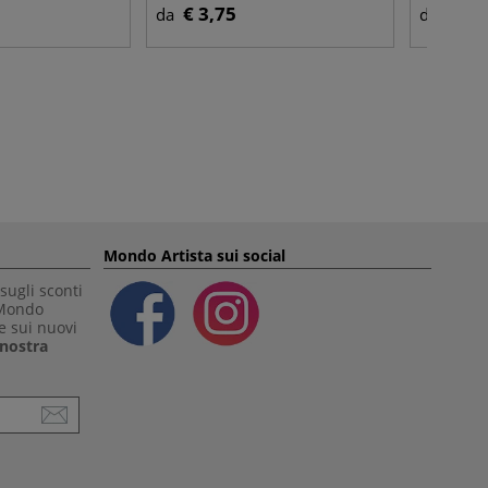
€ 3,75
€ 7,
da
da
Mondo Artista sui social
sugli sconti
 Mondo
e sui nuovi
a nostra