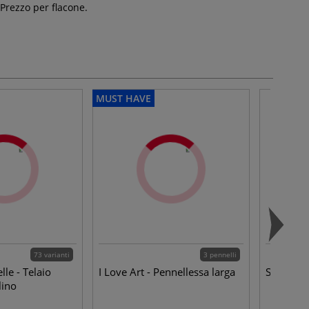
Prezzo per flacone.
MUST HAVE
73 varianti
3 pennelli
lle - Telaio
I Love Art - Pennellessa larga
Sennelier
lino