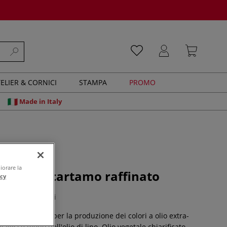
ELIER & CORNICI
STAMPA
PROMO
Made in Italy
iorare la
 - Olio di cartamo raffinato
acy
0 recensioni
viene utilizzato per la produzione dei colori a olio extra-
giallisce meno dell'olio di lino. Olio vegetale chiarificato,