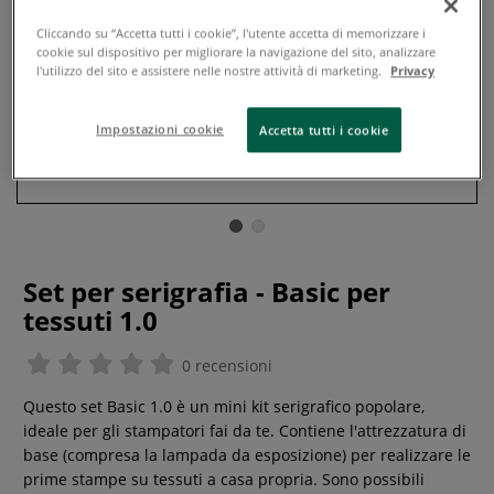
Cliccando su “Accetta tutti i cookie”, l'utente accetta di memorizzare i
cookie sul dispositivo per migliorare la navigazione del sito, analizzare
l'utilizzo del sito e assistere nelle nostre attività di marketing.
Privacy
Impostazioni cookie
Accetta tutti i cookie
Set per serigrafia - Basic per
tessuti 1.0
0 recensioni
Questo set Basic 1.0 è un mini kit serigrafico popolare,
ideale per gli stampatori fai da te. Contiene l'attrezzatura di
base (compresa la lampada da esposizione) per realizzare le
prime stampe su tessuti a casa propria. Sono possibili