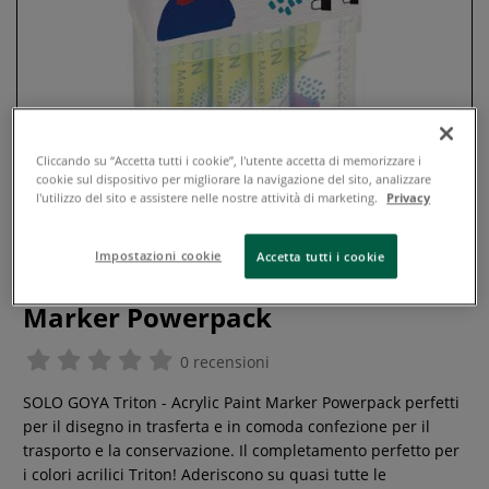
Cliccando su “Accetta tutti i cookie”, l'utente accetta di memorizzare i
cookie sul dispositivo per migliorare la navigazione del sito, analizzare
l'utilizzo del sito e assistere nelle nostre attività di marketing.
Privacy
Impostazioni cookie
Accetta tutti i cookie
Solo Goya Triton - Acrylic Paint
Marker Powerpack
0 recensioni
SOLO GOYA Triton - Acrylic Paint Marker Powerpack perfetti
per il disegno in trasferta e in comoda confezione per il
trasporto e la conservazione. Il completamento perfetto per
i colori acrilici Triton! Aderiscono su quasi tutte le