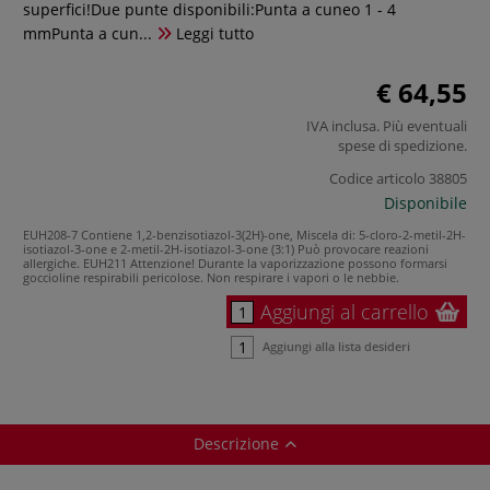
superfici!Due punte disponibili:Punta a cuneo 1 - 4
mmPunta a cun...
Leggi tutto
€ 64,55
IVA inclusa. Più eventuali
spese di spedizione
.
Codice articolo
38805
Disponibile
EUH208-7 Contiene 1,2-benzisotiazol-3(2H)-one, Miscela di: 5-cloro-2-metil-2H-
isotiazol-3-one e 2-metil-2H-isotiazol-3-one (3:1) Può provocare reazioni
allergiche.
EUH211 Attenzione! Durante la vaporizzazione possono formarsi
goccioline respirabili pericolose. Non respirare i vapori o le nebbie.
Aggiungi al carrello
Aggiungi alla lista desideri
Descrizione