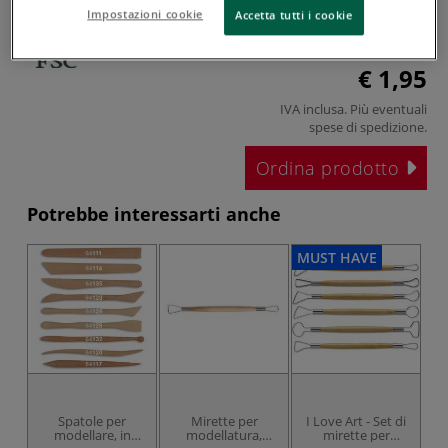
Impostazioni cookie
Accetta tutti i cookie
€ 1,95
IVA inclusa. Più eventuali
spese di spedizione
.
Ordina prodotto
Potrebbe interessarti anche
MUST HAVE
Spatole per
Mirette per
I Love Art - Set di
modellare, in
modellatura,
mirette per