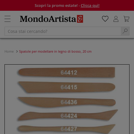
Scopri la promo estate! -
Clicca qui!
Home
Spatole per modellare in legno di bosso, 20 cm