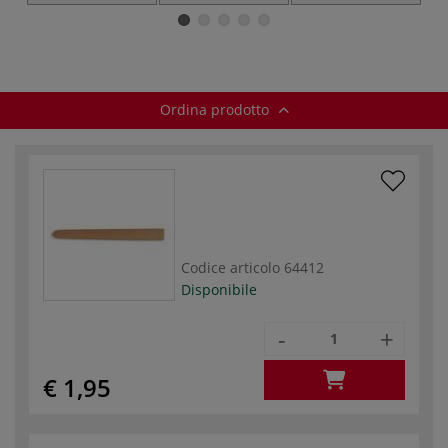
legno di bosso
affilate
modellare
Ordina prodotto
Codice articolo
64412
Disponibile
-
+
€ 1,95