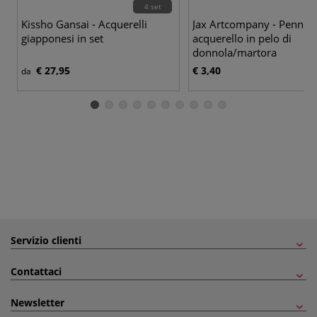
4 set
Kissho Gansai - Acquerelli
Jax Artcompany - Pennell
giapponesi in set
acquerello in pelo di
donnola/martora
€ 27,95
€ 3,40
da
Servizio clienti
Contattaci
Newsletter