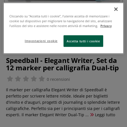
Cliccando su “Accetta tutti i cookie”, l'utente accetta di memorizzare i
cookie sul dispositivo per migliorare la navigazione del sito, analizzare
l'utilizzo del sito e assistere nelle nostre attività di marketing.
Privacy
Impostazioni cookie
Accetta tutti i cookie
Speedball - Elegant Writer, Set da
12 marker per calligrafia Dual-tip
0 recensioni
Il marker per calligrafia Elegant Writer di Speedball è
perfetto per scrivere lettere nitide. Ideale per biglietti
d'invito e d'auguri, progetti di journaling o splendide lettere
calligrafiche. Perfetto sia per i principianti sia per i calligrafi
esperti. Il marker Elegant Writer Dual-Tip ...
Leggi tutto