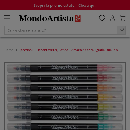
Scopri la promo estate! -
Clicca qui!
Home
Speedball - Elegant Writer, Set da 12 marker per calligrafia Dual-tip