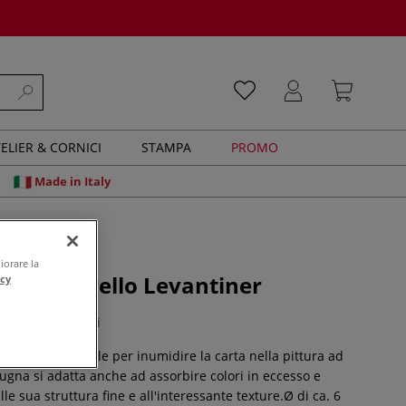
ELIER & CORNICI
STAMPA
PROMO
Made in Italy
iorare la
r acquerello Levantiner
acy
0 recensioni
te porosa ideale per inumidire la carta nella pittura ad
ugna si adatta anche ad assorbire colori in eccesso e
lle sua struttura fine e all'interessante texture.Ø di ca. 6