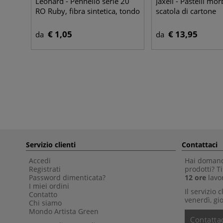
Léonard - Pennello serie 20
Jaxell - Pastelli mor
RO Ruby, fibra sintetica, tondo
scatola di cartone
€ 1,05
€ 13,95
da
da
Servizio clienti
Contattaci
Accedi
Hai domande
Registrati
prodotti? 
Password dimenticata?
12 ore
lavor
I miei ordini
Il servizio 
Contatto
venerdì, gio
Chi siamo
Mondo Artista Green
Contattac