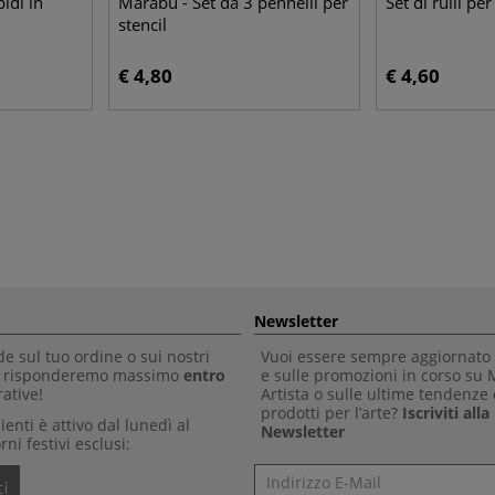
bidi in
Marabu - Set da 3 pennelli per
Set di rulli per
stencil
€ 4,80
€ 4,60
Newsletter
 sul tuo ordine o sui nostri
Vuoi essere sempre aggiornato 
Ti risponderemo massimo
entro
e sulle promozioni in corso su
ative!
Artista o sulle ultime tendenze 
prodotti per l’arte?
Iscriviti all
clienti è attivo dal lunedì al
Newsletter
rni festivi esclusi:
Newsletter
i