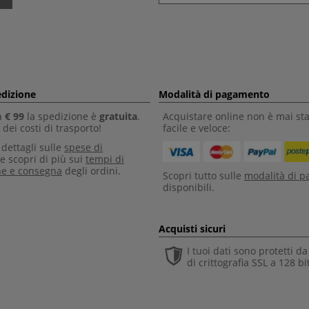
edizione
Modalità di pagamento
a
€ 99
la spedizione è
gratuita
.
Acquistare online non è mai sta
dei costi di trasporto!
facile e veloce:
i dettagli sulle
spese di
e scopri di più sui
tempi di
ne e consegna
degli ordini.
Scopri tutto sulle
modalità di 
disponibili.
Acquisti sicuri
I tuoi dati sono protetti d
di crittografia SSL a 128 bi