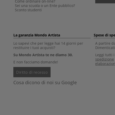
Come ordinare on-line?
Sei una scuola o un Ente pubblico?
Sconto studenti
La garanzia Mondo Artista
Spese di sp
Lo sapevi che per legge hai 14 giorni per
A partire d
restituire i tuoi acquisti?
Dimenticati 
Su Mondo Artista te ne diamo 30.
Leggi tutti 
spedizione
E non facciamo domande!
elaborazio
Diritto di recesso
Cosa dicono di noi su Google