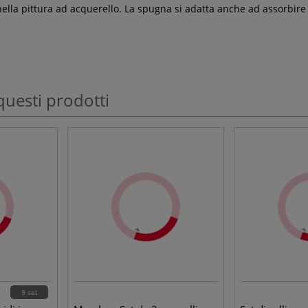
la pittura ad acquerello. La spugna si adatta anche ad assorbire co
questi prodotti
9 set