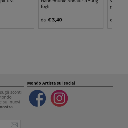
 pittura
Hahnemühle Andalucia 500g
Viarco - A
fogli
grafite
€ 3,40
€ 11
da
da
Mondo Artista sui social
sugli sconti
 Mondo
e sui nuovi
a nostra