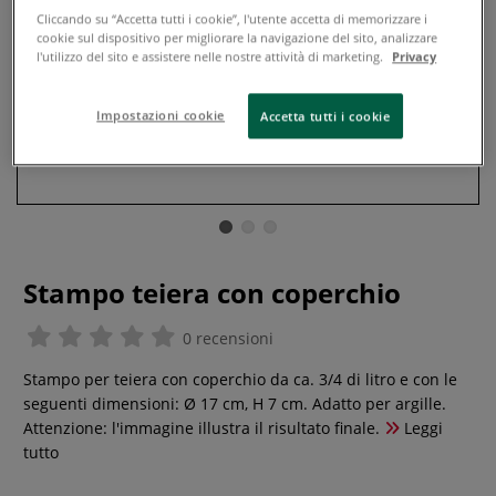
Cliccando su “Accetta tutti i cookie”, l'utente accetta di memorizzare i
cookie sul dispositivo per migliorare la navigazione del sito, analizzare
l'utilizzo del sito e assistere nelle nostre attività di marketing.
Privacy
Impostazioni cookie
Accetta tutti i cookie
Stampo teiera con coperchio
0 recensioni
Stampo per teiera con coperchio da ca. 3/4 di litro e con le
seguenti dimensioni: Ø 17 cm, H 7 cm. Adatto per argille.
Attenzione: l'immagine illustra il risultato finale.
Leggi
tutto