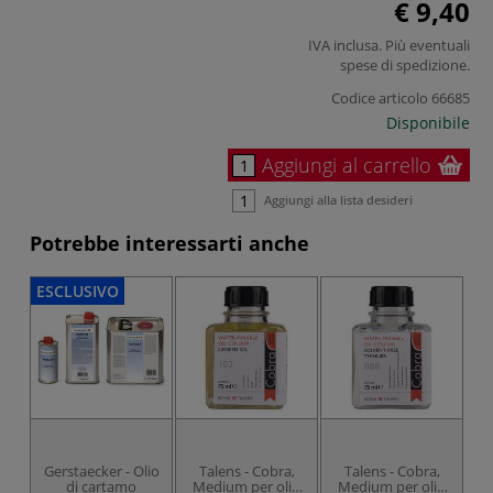
€ 9,40
IVA inclusa. Più eventuali
spese di spedizione
.
Codice articolo
66685
Disponibile
Aggiungi al carrello
Aggiungi alla lista desideri
Potrebbe interessarti anche
ESCLUSIVO
Gerstaecker - Olio
Talens - Cobra,
Talens - Cobra,
di cartamo
Medium per olio
Medium per olio
M