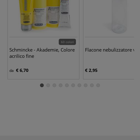
60 colori
Schmincke - Akademie, Colore
Flacone nebulizzatore vu
acrilico fine
€ 6,70
€ 2,95
da