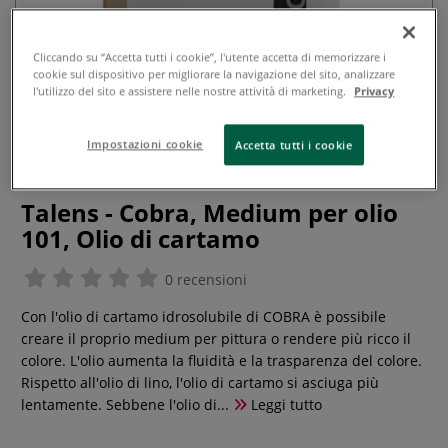
Cliccando su “Accetta tutti i cookie”, l'utente accetta di memorizzare i
cookie sul dispositivo per migliorare la navigazione del sito, analizzare
l'utilizzo del sito e assistere nelle nostre attività di marketing.
Privacy
Impostazioni cookie
Accetta tutti i cookie
Talens - Cobra, Medium per olio
101, Olio di cartamo
0 recensioni
Con l'olio di cartamo idrosolubile di COBRA è possibile
creare il proprio medium per pittura o rendere più ricco il
colore. L'olio aumenta la fluidità e la trasparenza del colore.
Rispetto all'olio di lino, l'olio di cartamo si asciuga più
lentamente. Sebbene l'olio di...
Leggi tutto