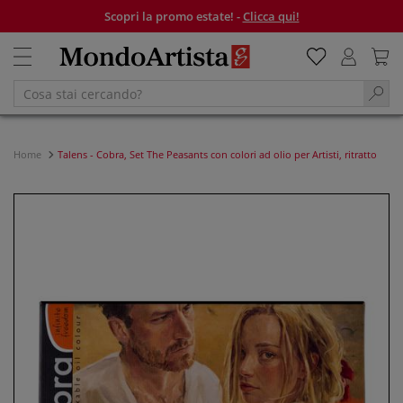
Scopri la promo estate! -
Clicca qui!
Home
Talens - Cobra, Set The Peasants con colori ad olio per Artisti, ritratto