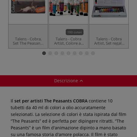
100 colori
Talens - Cobra,
Talens - Cobra
Talens - Cobra
Set The Peasants
Artist, Colore ad
Artist, Set regalo
con colori ad olio
olio acquerellabile
di colori ad olio
per Artisti,
acquerellabili
paesaggio
Descrizione
Il
set per artisti The Peasants COBRA
contiene 10
tubetti da 40 ml di colori a olio accuratamente
selezionati. La selezione di colori è stata ispirata dal film
“The Peasants” ed è perfetta per dipingere ritratti. “The
Peasants” è un film d'animazione dipinto a mano basato
su una famosa storia d'amore polacca. Il film è stato