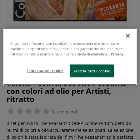
Cliccando su “Accetta tutti i cookie”, l'utente accetta di memorizzare i
cookie sul dispositivo per migliorare la navigazione del sito, analizzare
l'utilizzo del sito e assistere nelle nostre attività di marketing.
Privacy
Impostazioni cookie
Accetta tutti i cookie
Talens - Cobra, Set The Peasants
con colori ad olio per Artisti,
ritratto
0 recensioni
Il set per artisti The Peasants COBRA contiene 10 tubetti da
40 ml di colori a olio accuratamente selezionati. La selezione
di colori è stata ispirata dal film “The Peasants” ed è perfetta