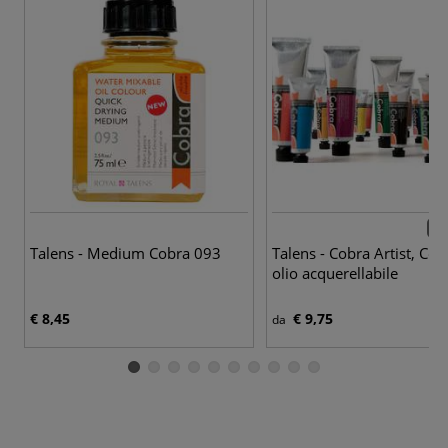
100
Talens - Medium Cobra 093
Talens - Cobra Artist, Col
olio acquerellabile
€ 8,45
€ 9,75
da