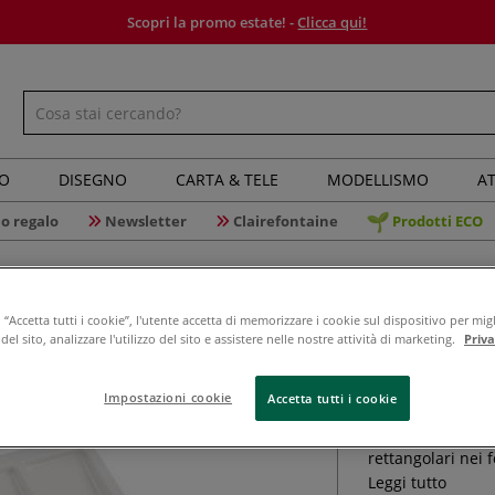
Scopri la promo estate! -
Clicca qui!
IO
DISEGNO
CARTA & TELE
MODELLISMO
AT
o regalo
Newsletter
Clairefontaine
Prodotti ECO
“Accetta tutti i cookie”, l'utente accetta di memorizzare i cookie sul dispositivo per migl
Tavolozza
el sito, analizzare l'utilizzo del sito e assistere nelle nostre attività di marketing.
Priv
Impostazioni cookie
Accetta tutti i cookie
La tavolozza di p
rettangolari nei 
Leggi tutto