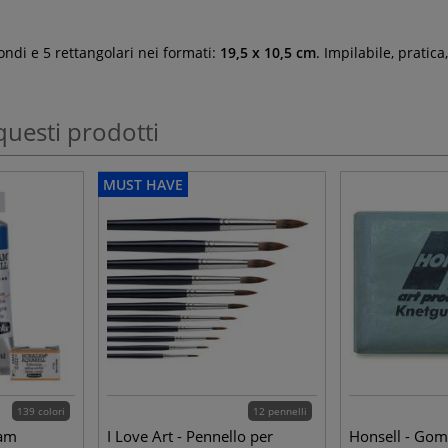
ondi e 5 rettangolari nei formati:
19,5 x 10,5 cm
. Impilabile, pratic
questi prodotti
MUST HAVE
139 colori
12 pennelli
dam
I Love Art - Pennello per
Honsell - Go