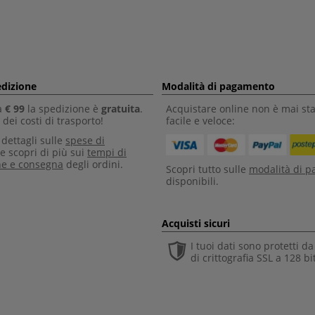
edizione
Modalità di pagamento
a
€ 99
la spedizione è
gratuita
.
Acquistare online non è mai sta
dei costi di trasporto!
facile e veloce:
i dettagli sulle
spese di
e scopri di più sui
tempi di
ne e consegna
degli ordini.
Scopri tutto sulle
modalità di 
disponibili.
Acquisti sicuri
I tuoi dati sono protetti d
di crittografia SSL a 128 bi