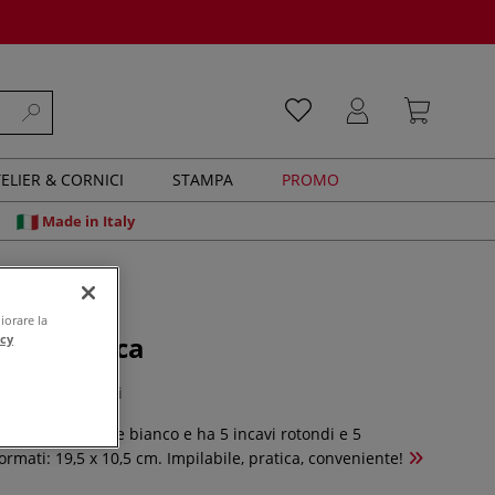
ELIER & CORNICI
STAMPA
PROMO
Made in Italy
iorare la
 di plastica
acy
0 recensioni
lastica è di colore bianco e ha 5 incavi rotondi e 5
formati: 19,5 x 10,5 cm. Impilabile, pratica, conveniente!