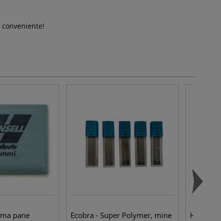
a, conveniente!
mma pane
Ecobra - Super Polymer, mine
Hahnemüh