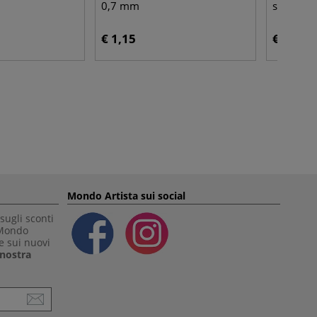
0,7 mm
schizzi t
€ 1,15
€ 18,45
Mondo Artista sui social
sugli sconti
 Mondo
e sui nuovi
a nostra