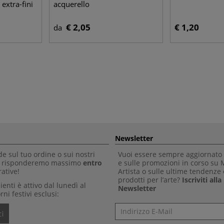
 extra-fini
acquerello
€ 2,05
€ 1,20
da
Newsletter
 sul tuo ordine o sui nostri
Vuoi essere sempre aggiornato 
Ti risponderemo massimo
entro
e sulle promozioni in corso su
ative!
Artista o sulle ultime tendenze 
prodotti per l’arte?
Iscriviti all
clienti è attivo dal lunedì al
Newsletter
rni festivi esclusi:
Newsletter
i