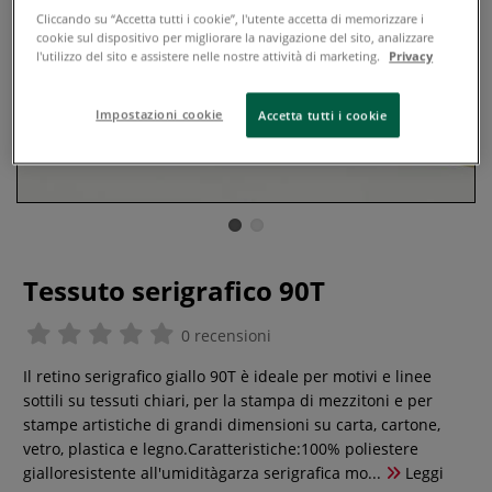
Cliccando su “Accetta tutti i cookie”, l'utente accetta di memorizzare i
cookie sul dispositivo per migliorare la navigazione del sito, analizzare
l'utilizzo del sito e assistere nelle nostre attività di marketing.
Privacy
Impostazioni cookie
Accetta tutti i cookie
Tessuto serigrafico 90T
0 recensioni
Il retino serigrafico giallo 90T è ideale per motivi e linee
sottili su tessuti chiari, per la stampa di mezzitoni e per
stampe artistiche di grandi dimensioni su carta, cartone,
vetro, plastica e legno.Caratteristiche:100% poliestere
gialloresistente all'umiditàgarza serigrafica mo...
Leggi