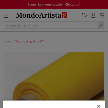
Scopri la promo estate! -
Clicca qui!
Home
Tessuto serigrafico 90T