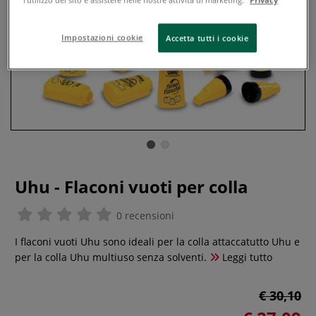
Impostazioni cookie
Accetta tutti i cookie
Uhu - Flaconi vuoti per colla
0 recensioni
I flaconi vuoti Uhu sono ideali per la colla attaccatutto Uhu e
per la colla Uhu multiuso senza solventi.
Leggi tutto
€ 30,10