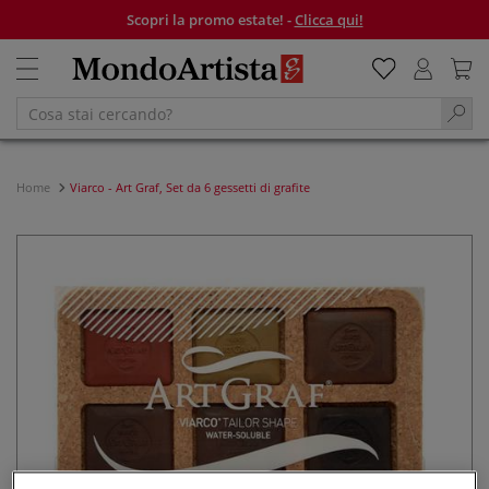
Scopri la promo estate! -
Clicca qui!
Home
Viarco - Art Graf, Set da 6 gessetti di grafite