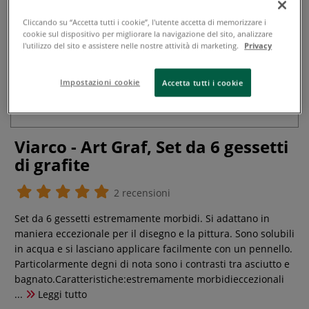
Cliccando su “Accetta tutti i cookie”, l'utente accetta di memorizzare i
cookie sul dispositivo per migliorare la navigazione del sito, analizzare
l'utilizzo del sito e assistere nelle nostre attività di marketing.
Privacy
Impostazioni cookie
Accetta tutti i cookie
Viarco - Art Graf, Set da 6 gessetti
di grafite
2 recensioni
Set da 6 gessetti estremamente morbidi. Si adattano in
maniera eccezionale per il disegno e la pittura. Sono solubili
in acqua e si lasciano applicare facilmente con un pennello.
Particolarmente degni di nota sono i contrasti tra asciutto e
bagnato.Caratteristiche:estremamente morbidieccezionali
...
Leggi tutto