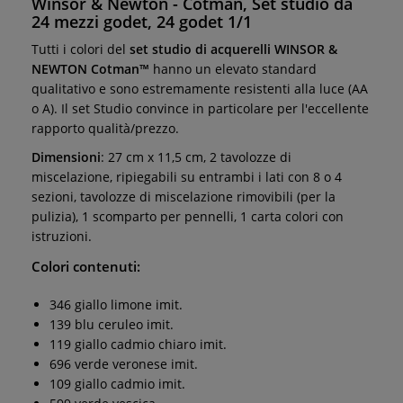
Winsor & Newton - Cotman, Set studio da
24 mezzi godet, 24 godet 1/1
Tutti i colori del
set studio di acquerelli WINSOR &
NEWTON Cotman™
hanno un elevato standard
qualitativo e sono estremamente resistenti alla luce (AA
o A). Il set Studio convince in particolare per l'eccellente
rapporto qualità/prezzo.
Dimensioni
: 27 cm x 11,5 cm, 2 tavolozze di
miscelazione, ripiegabili su entrambi i lati con 8 o 4
sezioni, tavolozze di miscelazione rimovibili (per la
pulizia), 1 scomparto per pennelli, 1 carta colori con
istruzioni.
Colori contenuti:
346 giallo limone imit.
139 blu ceruleo imit.
119 giallo cadmio chiaro imit.
696 verde veronese imit.
109 giallo cadmio imit.