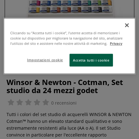
Cliccando su “Accetta tutti i cookie”, l'utente accetta di memorizzare i
cookie sul dispositivo per migliorare la navigazione del sito, analizzare
l'utilizzo del sito e assistere nelle nostre attività di marketing.
Privacy
Impostazioni cookie
Accetta tutti i cookie
Winsor & Newton - Cotman, Set
studio da 24 mezzi godet
0 recensioni
Tutti i colori del set studio di acquerelli WINSOR & NEWTON
Cotman™ hanno un elevato standard qualitativo e sono
estremamente resistenti alla luce (AA o A). Il set Studio
convince in particolare per l'eccellente rapporto