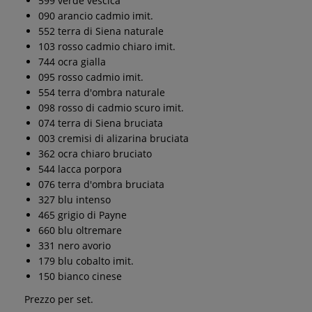
599 verde vescica
090 arancio cadmio imit.
552 terra di Siena naturale
103 rosso cadmio chiaro imit.
744 ocra gialla
095 rosso cadmio imit.
554 terra d'ombra naturale
098 rosso di cadmio scuro imit.
074 terra di Siena bruciata
003 cremisi di alizarina bruciata
362 ocra chiaro bruciato
544 lacca porpora
076 terra d'ombra bruciata
327 blu intenso
465 grigio di Payne
660 blu oltremare
331 nero avorio
179 blu cobalto imit.
150 bianco cinese
Prezzo per set.