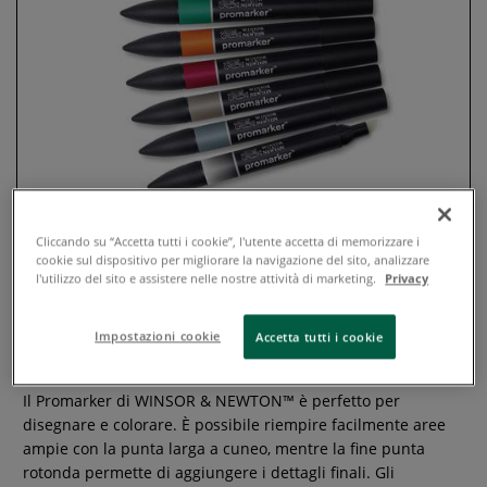
Cliccando su “Accetta tutti i cookie”, l'utente accetta di memorizzare i
cookie sul dispositivo per migliorare la navigazione del sito, analizzare
Winsor & Newton - Promarker,
l'utilizzo del sito e assistere nelle nostre attività di marketing.
Privacy
Set da 12
Impostazioni cookie
Accetta tutti i cookie
0 recensioni
Il Promarker di WINSOR & NEWTON™ è perfetto per
disegnare e colorare. È possibile riempire facilmente aree
ampie con la punta larga a cuneo, mentre la fine punta
rotonda permette di aggiungere i dettagli finali. Gli