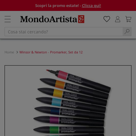
Scopri la promo estate! -
Clicca qui!
Home
Winsor & Newton - Promarker, Set da 12