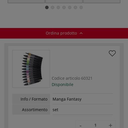
Architectural, Set
Student Designer,
da 24
Set da 24
Ordina prodotto
Codice articolo
60321
Disponibile
Info / Formato
Manga Fantasy
Assortimento
set
-
+