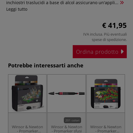
inchiostri traslucidi a base di alcol assicurano un'appli...
Leggi tutto
€ 41,95
IVA inclusa. Più eventuali
spese di spedizione
.
Ordina prodotto
Potrebbe interessarti anche
201 colori
Winsor & Newton
Winsor & Newton
Winsor & Newton
W
- Promarker
- Promarker sfusi
- Promarker
-