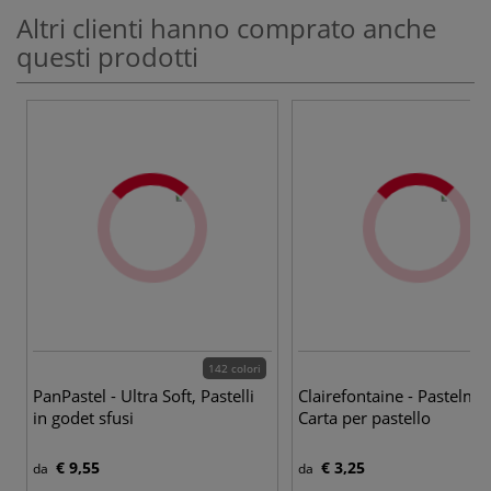
Altri clienti hanno comprato anche
questi prodotti
142 colori
16
PanPastel - Ultra Soft, Pastelli
Clairefontaine - Pastelmat
in godet sfusi
Carta per pastello
€ 9,55
€ 3,25
da
da