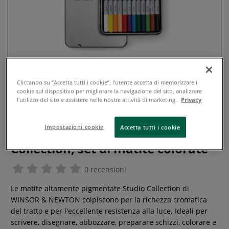
Cliccando su “Accetta tutti i cookie”, l'utente accetta di memorizzare i
cookie sul dispositivo per migliorare la navigazione del sito, analizzare
l'utilizzo del sito e assistere nelle nostre attività di marketing.
Privacy
Impostazioni cookie
Accetta tutti i cookie
Winsor & Newton - Studio
Collection, set di matite colorate
0 recensioni
Le matite altamente pigmentate Studio Collection di
WINSOR & NEWTON colpiscono per la richezza cromatica
del tratto e per l'eccellente resistenza alla luce. Ideali per
scrivere, disegnare, abbozzare, preparare schizzi, colorare e