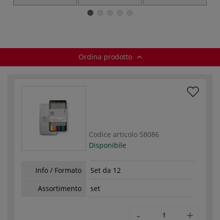
matite
Collection, Set di
Collection, Set di
W
acquerellabili
24 matite
50 matite
acquerellabili
acquerellabili
Ordina prodotto
Codice articolo
58086
Disponibile
Info / Formato
Set da 12
Assortimento
set
-
+