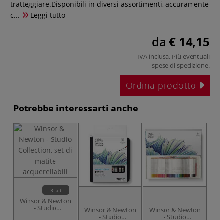
tratteggiare.Disponibili in diversi assortimenti, accuramente
c...
Leggi tutto
da
€ 14,15
IVA inclusa. Più eventuali
spese di spedizione
.
Ordina prodotto
Potrebbe interessarti anche
3 set
Winsor & Newton
- Studio
Winsor & Newton
Winsor & Newton
W
Collection, set di
- Studio
- Studio