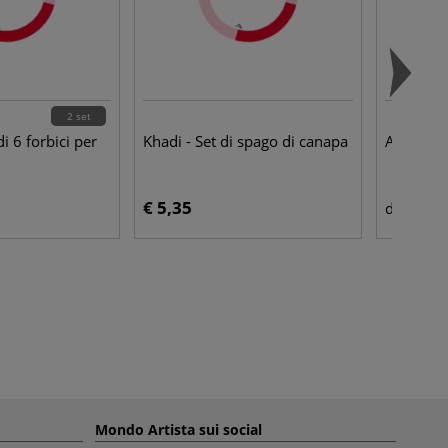
2 set
i 6 forbici per
Khadi - Set di spago di canapa
APLI - Oc
€ 5,35
€ 3,
da
Mondo Artista sui social