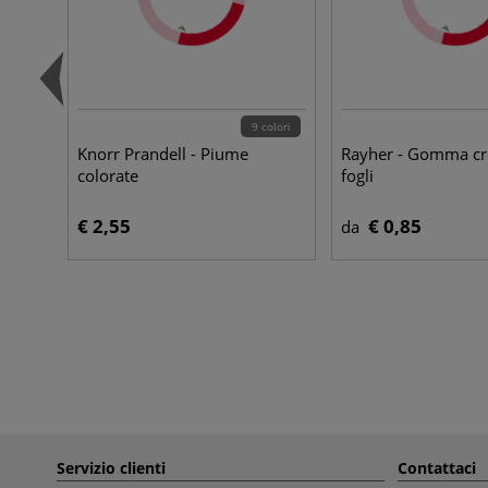
9 colori
Knorr Prandell - Piume
Rayher - Gomma cre
colorate
fogli
€ 2,55
€ 0,85
da
Servizio clienti
Contattaci