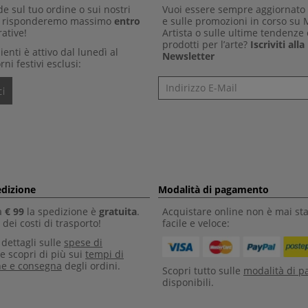
 sul tuo ordine o sui nostri
Vuoi essere sempre aggiornato 
Ti risponderemo massimo
entro
e sulle promozioni in corso su
ative!
Artista o sulle ultime tendenze 
prodotti per l’arte?
Iscriviti all
clienti è attivo dal lunedì al
Newsletter
rni festivi esclusi:
Newsletter
i
edizione
Modalità di pagamento
a
€ 99
la spedizione è
gratuita
.
Acquistare online non è mai sta
dei costi di trasporto!
facile e veloce:
i dettagli sulle
spese di
e scopri di più sui
tempi di
ne e consegna
degli ordini.
Scopri tutto sulle
modalità di 
disponibili.