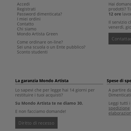
Accedi
Hai domande
Registrati
prodotti? 
Password dimenticata?
12 ore
lavor
I miei ordini
Il servizio 
Contatto
venerdì, gio
Chi siamo
Mondo Artista Green
Contattac
Come ordinare on-line?
Sei una scuola o un Ente pubblico?
Sconto studenti
La garanzia Mondo Artista
Spese di sp
Lo sapevi che per legge hai 14 giorni per
A partire d
restituire i tuoi acquisti?
Dimenticati 
Su Mondo Artista te ne diamo 30.
Leggi tutti 
spedizione
E non facciamo domande!
elaborazio
Diritto di recesso