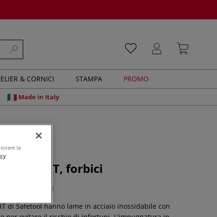
ELIER & CORNICI
STAMPA
PROMO
Made in Italy
iorare la
acy
UNI`VERT, forbici
0 recensioni
RT di Safetool hanno lame in acciaio inossidabile con
 per evitare il rischio di infortuni. L'impugnatura in