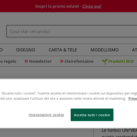
Scopri la promo estate! -
Clicca qui!
IO
DISEGNO
CARTA & TELE
MODELLISMO
AT
o regalo
Newsletter
Clairefontaine
Prodotti ECO
“Accetta tutti i cookie”, l'utente accetta di memorizzare i cookie sul dispositivo per migl
el sito, analizzare l'utilizzo del sito e assistere nelle nostre attività di marketing.
Priv
Wonday - 
Impostazioni cookie
Accetta tutti i cookie
Le forbici UNI'VE
punte arrotondate