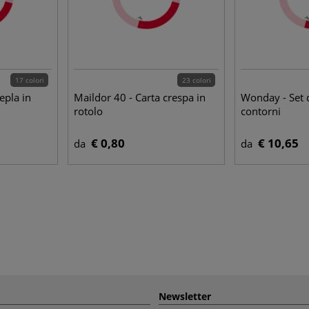
17 colori
23 colori
pla in
Maildor 40 - Carta crespa in
Wonday - Set d
rotolo
contorni
€ 0,80
€ 10,65
da
da
Newsletter