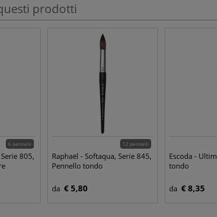
questi prodotti
6 pennelli
12 pennelli
 Serie 805,
Raphaël - Softaqua, Serie 845,
Escoda - Ultim
re
Pennello tondo
tondo
€ 5,80
€ 8,35
da
da