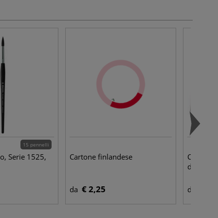
15 pennelli
o, Serie 1525,
Cartone finlandese
Canson - 
disegno i
€ 2,25
€ 1,
da
da