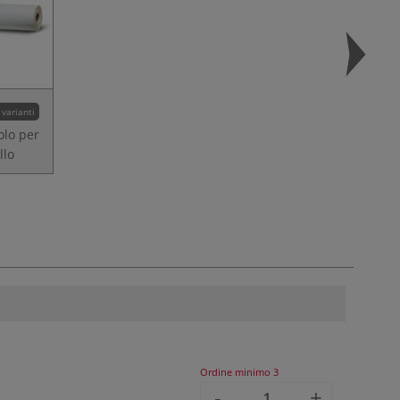
 varianti
olo per
llo
Ordine minimo
3
-
+