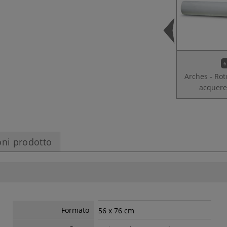
6
Arches - Rot
acquere
ni prodotto
Formato
56 x 76 cm