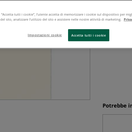
Il cartoncino per
macchina in tond
gelatinizzato e as
“Accetta tutti i cookie”, l'utente accetta di memorizzare i cookie sul dispositivo per migl
el sito, analizzare l'utilizzo del sito e assistere nelle nostre attività di marketing.
Priv
anche dopo sfrega
Leggi tutto
Impostazioni cookie
Accetta tutti i cookie
Potrebbe i