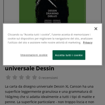
Cliccando su “Accetta tutti i cookie”, l'utente accetta di memorizzare i
cookie sul dispositivo per migliorare la navigazione del sito, analizzare
l'utilizzo del sito e assistere nelle nostre attività di marketing.
Privacy
Impostazioni cookie
Accetta tutti i cookie
Canson - XL, Blocco da disegno
universale Dessin
0 recensioni
La carta da disegno universale Dessin XL Canson ha una
superficie leggermente granulosa e una grammatura di
160g/mq che si adatta idealmente a tutti i tipi di matite e
penne. La superficie particolare - non troppo liscia e non