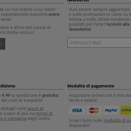
 sul tuo ordine o sui nostri
Vuoi essere sempre aggiornato 
Ti risponderemo massimo
entro
e sulle promozioni in corso su
ative!
Artista o sulle ultime tendenze 
prodotti per l’arte?
Iscriviti all
clienti è attivo dal lunedì al
Newsletter
rni festivi esclusi:
Newsletter
i
edizione
Modalità di pagamento
a
€ 99
la spedizione è
gratuita
.
Acquistare online non è mai sta
dei costi di trasporto!
facile e veloce:
i dettagli sulle
spese di
e scopri di più sui
tempi di
ne e consegna
degli ordini.
Scopri tutto sulle
modalità di 
disponibili.