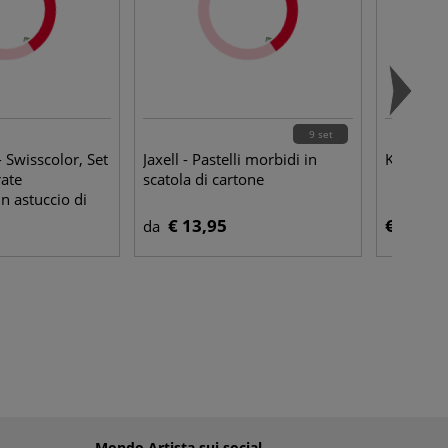
9 set
 Swisscolor, Set
Jaxell - Pastelli morbidi in
Koh-I-No
rate
scatola di cartone
in astuccio di
€ 13,95
€ 1,15
da
Mondo Artista sui social