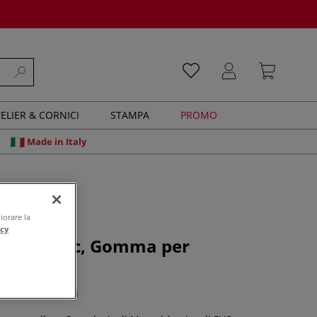
ELIER & CORNICI
STAMPA
PROMO
Made in Italy
iorare la
acy
Greenlogic, Gomma per
e
0 recensioni