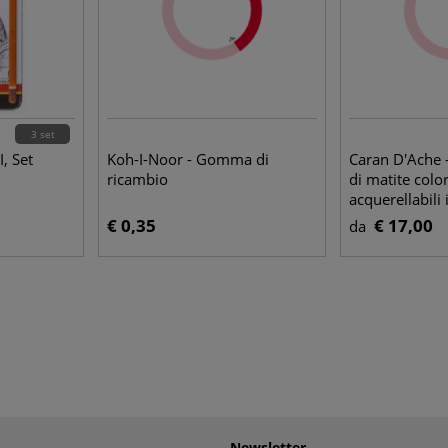
3 set
, Set
Koh-I-Noor - Gomma di
Caran D'Ache -
ricambio
di matite colo
acquerellabili 
metallo
€ 0,35
€ 17,00
da
Newsletter