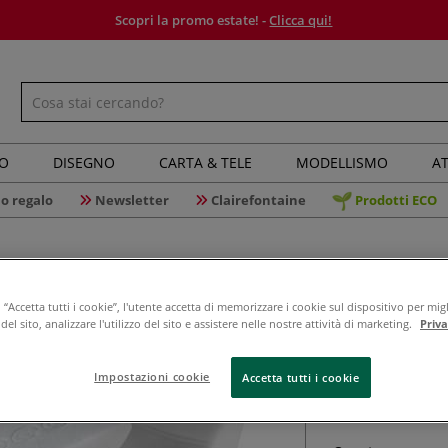
Scopri la promo estate! -
Clicca qui!
IO
DISEGNO
CARTA & TELE
MODELLISMO
AT
o regalo
Newsletter
Clairefontaine
Prodotti ECO
“Accetta tutti i cookie”, l'utente accetta di memorizzare i cookie sul dispositivo per migl
el sito, analizzare l'utilizzo del sito e assistere nelle nostre attività di marketing.
Priv
Maped - 
cancellar
Impostazioni cookie
Accetta tutti i cookie