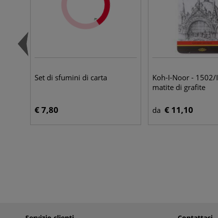
Set di sfumini di carta
Koh-I-Noor - 1502/II
matite di grafite
€ 7,80
€ 11,10
da
Servizio clienti
Contattaci