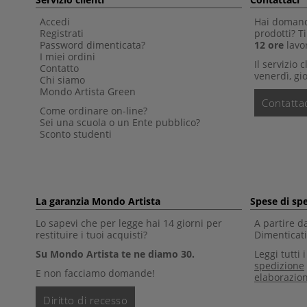
Accedi
Hai domande
Registrati
prodotti? 
Password dimenticata?
12 ore
lavor
I miei ordini
Il servizio 
Contatto
venerdì, gio
Chi siamo
Mondo Artista Green
Contattac
Come ordinare on-line?
Sei una scuola o un Ente pubblico?
Sconto studenti
La garanzia Mondo Artista
Spese di sp
Lo sapevi che per legge hai 14 giorni per
A partire d
restituire i tuoi acquisti?
Dimenticati 
Su Mondo Artista te ne diamo 30.
Leggi tutti 
spedizione
E non facciamo domande!
elaborazio
Diritto di recesso