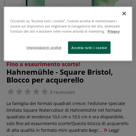
Cliccando su “Accetta tutti i cookie”, l'utente accetta di memorizzare i
cookie sul dispositivo per migliorare la navigazione del sito, analizzare
l'utilizzo del sito e assistere nelle nostre attività di marketing.
Privacy
Impostazioni cookie
Accetta tutti i cookie
Fino a esaurimento scorte!
Hahnemühle - Square Bristol,
Blocco per acquerello
0 recensioni
La famiglia dei formati quadrati cresce: l'edizione speciale
limitata Square Watercolour di Hahnemühle nel formato
quadrato di tendenza 10,5 cm x 10,5 cm è ora disponibile,
solo fino ad esaurimento scorte!Questo blocco di acquerello
di alta qualità in formato mini quadrato &egr...
Leggi