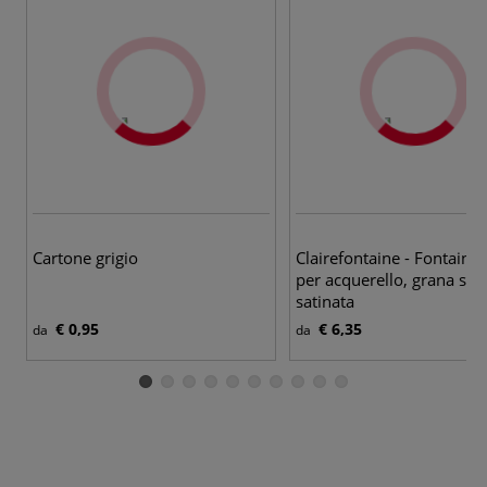
6 v
Cartone grigio
Clairefontaine - Fontaine,
per acquerello, grana sem
satinata
€ 0,95
€ 6,35
da
da