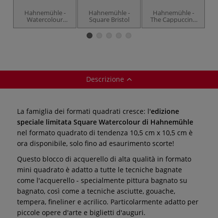
Hahnemühle -
Hahnemühle -
Hahnemühle -
Watercolour
Square Bristol
The Cappuccino
Selection, Blocco
Pad, blocco per
bl
per acquerello
schizzi
Descrizione
La famiglia dei formati quadrati cresce: l'
edizione
speciale limitata Square Watercolour di Hahnemühle
nel formato quadrato di tendenza 10,5 cm x 10,5 cm è
ora disponibile, solo fino ad esaurimento scorte!
Questo blocco di acquerello di alta qualità in formato
mini quadrato è adatto a tutte le tecniche bagnate
come l'acquerello - specialmente pittura bagnato su
bagnato, così come a tecniche asciutte, gouache,
tempera, fineliner e acrilico. Particolarmente adatto per
piccole opere d'arte e biglietti d'auguri.