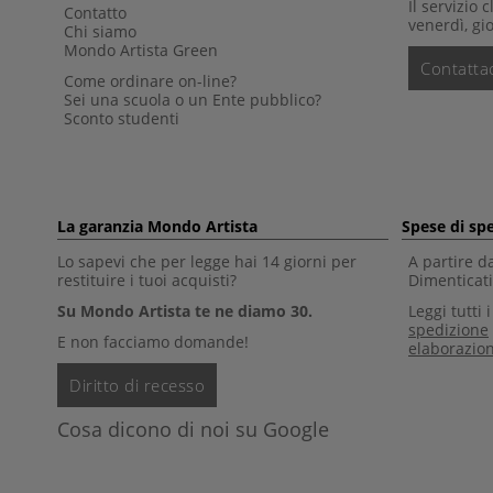
Il servizio 
Contatto
venerdì, gio
Chi siamo
Mondo Artista Green
Contattac
Come ordinare on-line?
Sei una scuola o un Ente pubblico?
Sconto studenti
La garanzia Mondo Artista
Spese di sp
Lo sapevi che per legge hai 14 giorni per
A partire d
restituire i tuoi acquisti?
Dimenticati 
Su Mondo Artista te ne diamo 30.
Leggi tutti 
spedizione
E non facciamo domande!
elaborazio
Diritto di recesso
Cosa dicono di noi su Google