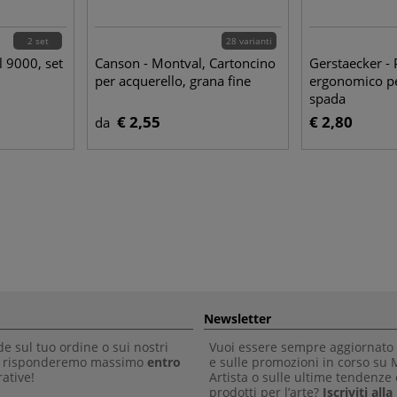
2 set
28 varianti
l 9000, set
Canson - Montval, Cartoncino
Gerstaecker - 
per acquerello, grana fine
ergonomico per
spada
€ 2,55
€ 2,80
da
Newsletter
 sul tuo ordine o sui nostri
Vuoi essere sempre aggiornato 
Ti risponderemo massimo
entro
e sulle promozioni in corso su
ative!
Artista o sulle ultime tendenze 
prodotti per l’arte?
Iscriviti all