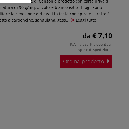
izzi XL Extra white di Canson è prodotto con carta priva di
matura di 90 g/mq, di colore bianco extra. I fogli sono
litare la rimozione e rilegati in testa con spirale. Il retro è
atto a carboncino, sanguigna, gess...
Leggi tutto
da
€ 7,10
IVA inclusa. Più eventuali
spese di spedizione
.
Ordina prodotto