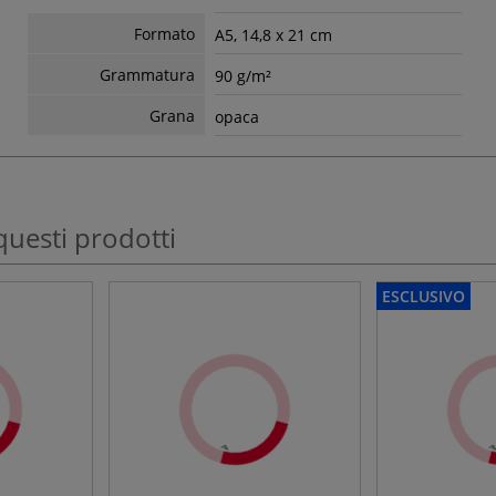
Formato
A5, 14,8 x 21 cm
Grammatura
90 g/m²
Grana
opaca
questi prodotti
ESCLUSIVO