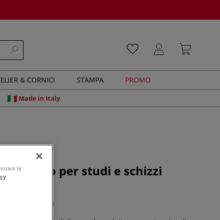
ELIER & CORNICI
STAMPA
PROMO
Made in Italy
L, Blocco per studi e schizzi
iorare la
acy
te
0 recensioni