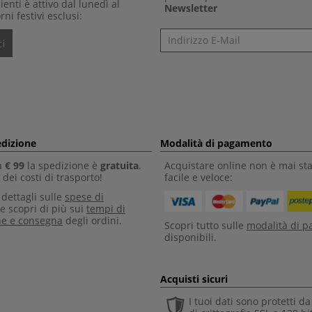
clienti è attivo dal lunedì al
Newsletter
rni festivi esclusi:
Newsletter
i
edizione
Modalità di pagamento
a
€ 99
la spedizione è
gratuita
.
Acquistare online non è mai sta
dei costi di trasporto!
facile e veloce:
i dettagli sulle
spese di
e scopri di più sui
tempi di
ne e consegna
degli ordini.
Scopri tutto sulle
modalità di 
disponibili.
Acquisti sicuri
I tuoi dati sono protetti d