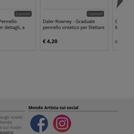
2 pennelli
3 pennelli
Pennello
Daler-Rowney - Graduate
Canson - 
 dettagli, a
pennello sintetico per filettare
Mixed M
€ 4,20
€ 1,
da
Mondo Artista sui social
sugli sconti
 Mondo
e sui nuovi
a nostra