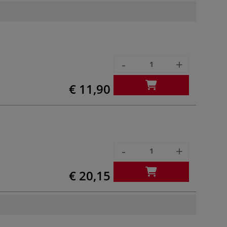
-
+
€ 11,90
-
+
€ 20,15