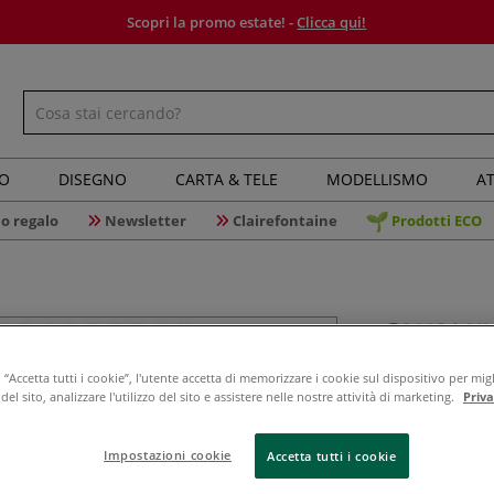
Scopri la promo estate! -
Clicca qui!
IO
DISEGNO
CARTA & TELE
MODELLISMO
AT
o regalo
Newsletter
Clairefontaine
Prodotti ECO
Canson - X
“Accetta tutti i cookie”, l'utente accetta di memorizzare i cookie sul dispositivo per migl
el sito, analizzare l'utilizzo del sito e assistere nelle nostre attività di marketing.
Priv
Extra whi
Impostazioni cookie
Accetta tutti i cookie