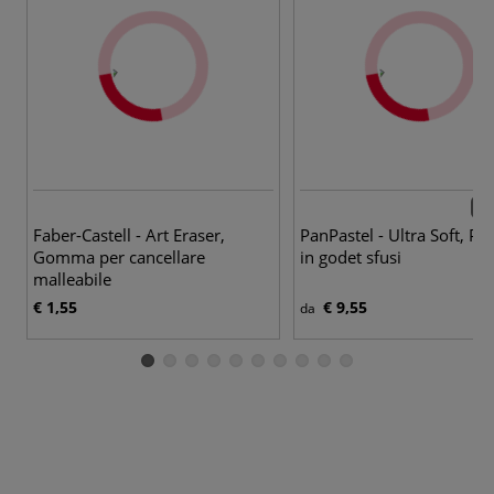
142
Faber-Castell - Art Eraser,
PanPastel - Ultra Soft, Pas
Gomma per cancellare
in godet sfusi
malleabile
€ 1,55
€ 9,55
da