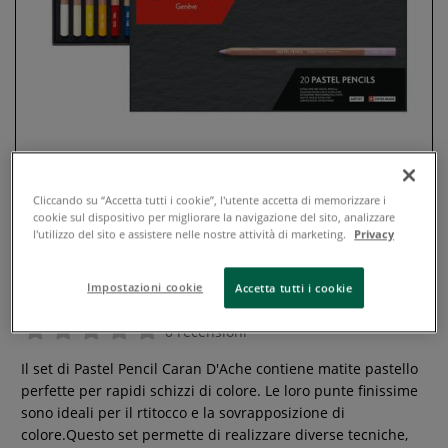
Cliccando su “Accetta tutti i cookie”, l'utente accetta di memorizzare i
cookie sul dispositivo per migliorare la navigazione del sito, analizzare
l'utilizzo del sito e assistere nelle nostre attività di marketing.
Privacy
Caran D'Ache - Pastel Pencils, Set
in astuccio in cartone
Impostazioni cookie
Accetta tutti i cookie
0 recensioni
Il set di Pastel Pencil Caran D'Ache contiene matite pastello
perfette per rapidi schizzi di colore. Le loro punte finissime
sono ideali per il rtitocco e la sovrapposizione di
colore.Questo set permette di realizzare diverse tecniche,