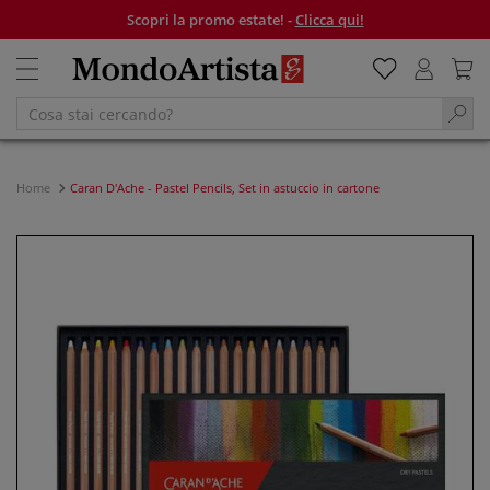
Scopri la promo estate! -
Clicca qui!
Home
Caran D'Ache - Pastel Pencils, Set in astuccio in cartone