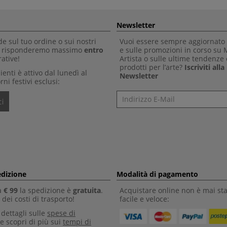
Newsletter
 sul tuo ordine o sui nostri
Vuoi essere sempre aggiornato 
Ti risponderemo massimo
entro
e sulle promozioni in corso su
ative!
Artista o sulle ultime tendenze 
prodotti per l’arte?
Iscriviti all
clienti è attivo dal lunedì al
Newsletter
rni festivi esclusi:
Newsletter
i
edizione
Modalità di pagamento
a
€ 99
la spedizione è
gratuita
.
Acquistare online non è mai sta
dei costi di trasporto!
facile e veloce:
i dettagli sulle
spese di
e scopri di più sui
tempi di