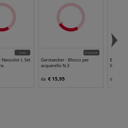
5 set
3 varianti
 Neocolor I, Set
Gerstaecker - Blocco per
Botz - Fl
ra
acquerello N.3
liquido
€ 15,95
€ 9,
da
da