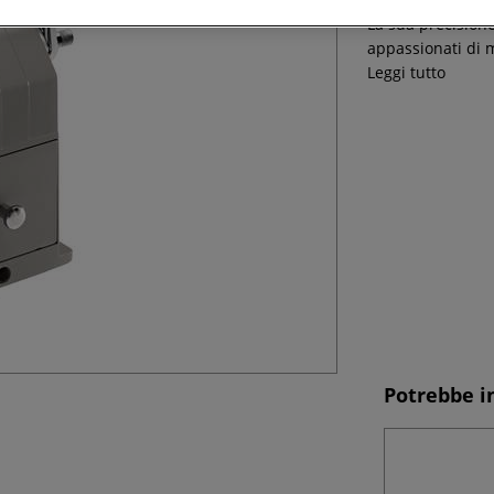
La sua precisione
appassionati di m
Leggi tutto
Potrebbe i