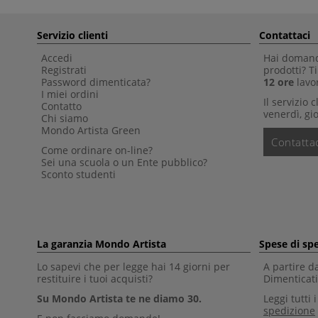
Servizio clienti
Contattaci
Accedi
Hai domande
Registrati
prodotti? 
Password dimenticata?
12 ore
lavor
I miei ordini
Il servizio 
Contatto
venerdì, gio
Chi siamo
Mondo Artista Green
Contattac
Come ordinare on-line?
Sei una scuola o un Ente pubblico?
Sconto studenti
La garanzia Mondo Artista
Spese di sp
Lo sapevi che per legge hai 14 giorni per
A partire d
restituire i tuoi acquisti?
Dimenticati 
Su Mondo Artista te ne diamo 30.
Leggi tutti 
spedizione