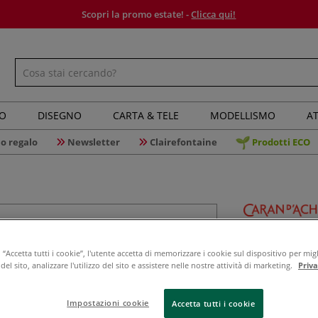
Scopri la promo estate! -
Clicca qui!
IO
DISEGNO
CARTA & TELE
MODELLISMO
AT
o regalo
Newsletter
Clairefontaine
Prodotti ECO
Caran D'
“Accetta tutti i cookie”, l'utente accetta di memorizzare i cookie sul dispositivo per migl
el sito, analizzare l'utilizzo del sito e assistere nelle nostre attività di marketing.
Priv
Il temperamatit
Impostazioni cookie
Accetta tutti i cookie
design vintage, r