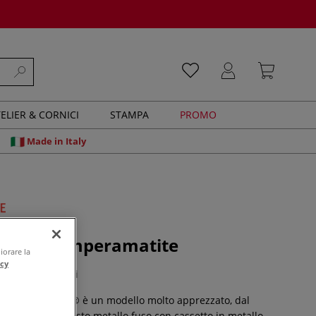
ELIER & CORNICI
STAMPA
PROMO
Made in Italy
Ache - Temperamatite
iorare la
acy
0 recensioni
e CARAN D'ACHE® è un modello molto apprezzato, dal
ealizzato in robusto metallo fuso con cassetto in metallo.