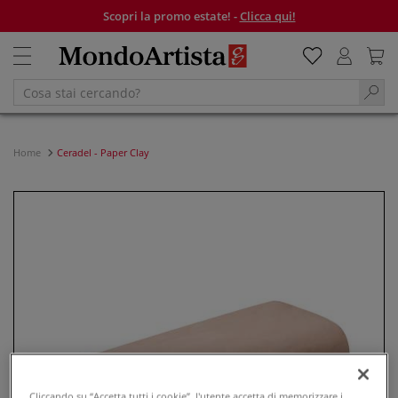
Scopri la promo estate! -
Clicca qui!
Home
Ceradel - Paper Clay
Cliccando su “Accetta tutti i cookie”, l'utente accetta di memorizzare i