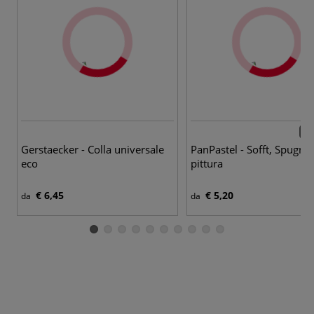
6 p
Gerstaecker - Colla universale
PanPastel - Sofft, Spugne
eco
pittura
€ 6,45
€ 5,20
da
da