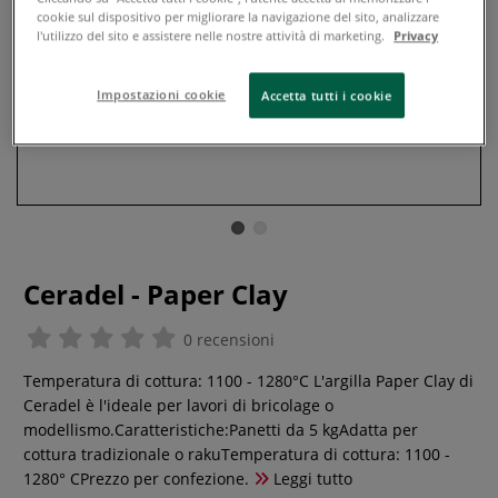
cookie sul dispositivo per migliorare la navigazione del sito, analizzare
l'utilizzo del sito e assistere nelle nostre attività di marketing.
Privacy
Impostazioni cookie
Accetta tutti i cookie
Ceradel - Paper Clay
0 recensioni
Temperatura di cottura: 1100 - 1280°C L'argilla Paper Clay di
Ceradel è l'ideale per lavori di bricolage o
modellismo.Caratteristiche:Panetti da 5 kgAdatta per
cottura tradizionale o rakuTemperatura di cottura: 1100 -
1280° CPrezzo per confezione.
Leggi tutto