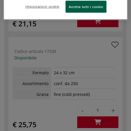
Impostazioni cookie
-
+
Accetta tutti i cookie
€ 21,15
Codice articolo
17339
Disponibile
Formato
24 x 32 cm
Assortimento
conf. da 250
Grana
fine (cold pressed)
-
+
€ 25,75