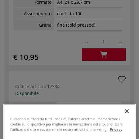
Formato
A4, 21 x 29,7 cm
Assortimento
conf. da 100
Grana
fine (cold pressed)
-
+
€ 10,95
Codice articolo
17334
Disponibile
Formato
A4, 21 x 29,7 cm
Cliccando su “Accetta tutti i cookie”, l'utente accetta di memorizzare i
Assortimento
conf. da 250
cookie sul dispositivo per migliorare la navigazione del sito, analizzare
l'utilizzo del sito e assistere nelle nostre attività di marketing.
Privacy
Grana
fine (cold pressed)