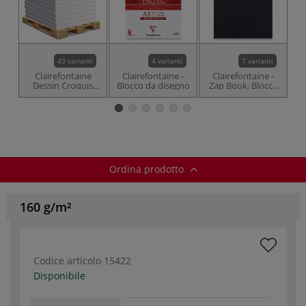
43 varianti
4 varianti
7 varianti
Clairefontaine
Clairefontaine -
Clairefontaine -
Cl
Dessin Croquis
Blocco da disegno
Zap Book, Blocco
Z
Blanc, carta da
per schizzi collato
pe
disegno 55-120
g/m²
Ordina prodotto
160 g/m²
Codice articolo
15422
Disponibile