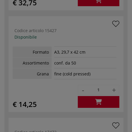
€ 32,75
Codice articolo
15427
Disponibile
Formato
A3, 29,7 x 42 cm
Assortimento
conf. da 50
Grana
fine (cold pressed)
-
+
€ 14,25