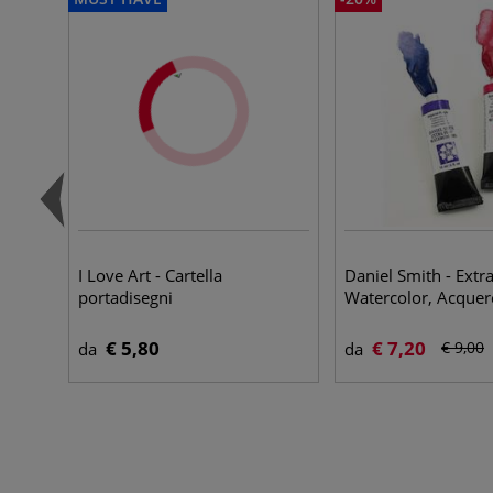
I Love Art - Cartella
Daniel Smith - Extr
portadisegni
Watercolor, Acquerel
€ 5,80
€ 7,20
€ 9,00
da
da