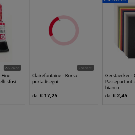
272 colori
2 varianti
a Fine
Clairefontaine - Borsa
Gerstaecker - 
li sfusi
portadisegni
Passepartout 
bianco
€ 17,25
€ 2,45
da
da