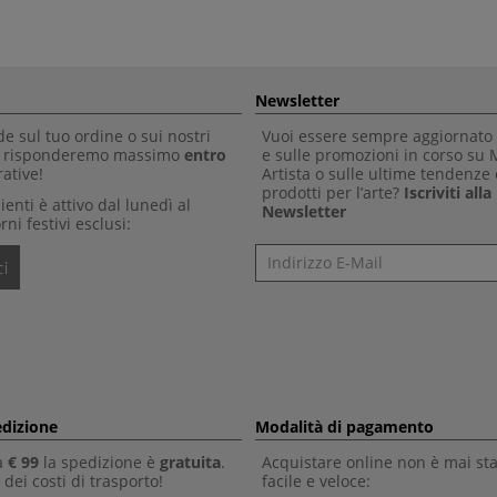
Newsletter
 sul tuo ordine o sui nostri
Vuoi essere sempre aggiornato 
Ti risponderemo massimo
entro
e sulle promozioni in corso su
ative!
Artista o sulle ultime tendenze 
prodotti per l’arte?
Iscriviti all
clienti è attivo dal lunedì al
Newsletter
rni festivi esclusi:
Newsletter
i
edizione
Modalità di pagamento
a
€ 99
la spedizione è
gratuita
.
Acquistare online non è mai sta
dei costi di trasporto!
facile e veloce: