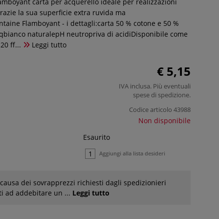
amboyant carta per acquerello ideale per realizzazioni
grazie la sua superficie extra ruvida ma
ntaine Flamboyant - i dettagli:carta 50 % cotone e 50 %
qbianco naturalepH neutropriva di acidiDisponibile come
20 ff...
Leggi tutto
€ 5,15
IVA inclusa. Più eventuali
spese di spedizione
.
Codice articolo
43988
Non disponibile
Esaurito
Aggiungi alla lista desideri
causa dei sovrapprezzi richiesti dagli spedizionieri
ti ad addebitare un ...
Leggi tutto