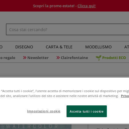
Scopri la promo estate! -
Clicca qui!
IO
DISEGNO
CARTA & TELE
MODELLISMO
AT
o regalo
Newsletter
Clairefontaine
Prodotti ECO
“Accetta tutti i cookie”, l'utente accetta di memorizzare i cookie sul dispositivo per migl
el sito, analizzare l'utilizzo del sito e assistere nelle nostre attività di marketing.
Priv
Clairefon
acquerell
Impostazioni cookie
Accetta tutti i cookie