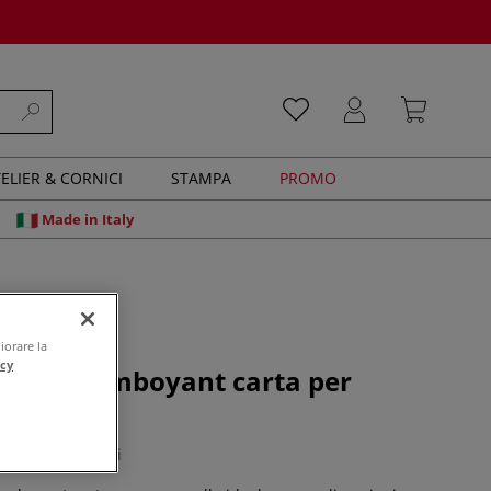
ELIER & CORNICI
STAMPA
PROMO
Made in Italy
iorare la
acy
taine Flamboyant carta per
o
0 recensioni