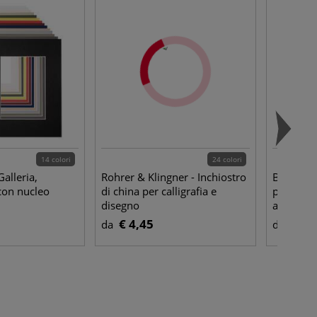
14 colori
24 colori
Galleria,
Rohrer & Klingner - Inchiostro
Buste pro
con nucleo
di china per calligrafia e
passepart
disegno
auguri
€ 4,45
€ 2,
da
da