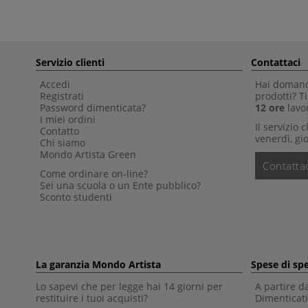
Servizio clienti
Contattaci
Accedi
Hai domande
Registrati
prodotti? 
Password dimenticata?
12 ore
lavor
I miei ordini
Il servizio 
Contatto
venerdì, gio
Chi siamo
Mondo Artista Green
Contattac
Come ordinare on-line?
Sei una scuola o un Ente pubblico?
Sconto studenti
La garanzia Mondo Artista
Spese di sp
Lo sapevi che per legge hai 14 giorni per
A partire d
restituire i tuoi acquisti?
Dimenticati 