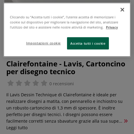
Cliccando su “Accetta tutti i cookie”, l'utente accetta di memorizzare i
cookie sul dispositivo per migliorare la navigazione del sito, analizzare
l'utilizzo del sito e assistere nelle nostre attività di marketing.
Privacy
Impostazioni cookie
Accetta tutti i cookie
Clairefontaine - Lavis, Cartoncino
per disegno tecnico
0 recensioni
Il Lavis Dessin Technique di Clairefontaine è ideale per
realizzare disegni a matita, con pennarello e inchiostro su
un robusto cartoncino di 1,3 mm di spessore. È inoltre
perfetto per disegni tecnici. I disegni possono essere
facilmente corretti senza sbavature grazie alla sua supe...
Leggi tutto