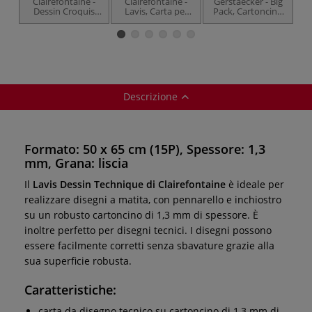
Clairefontaine -
Clairefontaine -
Gerstaecker - Big
Dessin Croquis
Lavis, Carta per
Pack, Cartoncino
Blanc, carta da
disegno tecnica
da disegno XXL
co
disegno 160-250
g/m²
Descrizione
Formato: 50 x 65 cm (15P), Spessore: 1,3
mm, Grana: liscia
Il
Lavis Dessin Technique di Clairefontaine
è ideale per
realizzare disegni a matita, con pennarello e inchiostro
su un robusto cartoncino di 1,3 mm di spessore. È
inoltre perfetto per disegni tecnici. I disegni possono
essere facilmente corretti senza sbavature grazie alla
sua superficie robusta.
Caratteristiche:
carta da disegno tecnico su cartoncino di 1,3 mm di