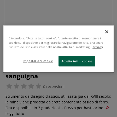
Cliccando su “Accetta tutti i cookie”, l'utente accetta di memorizzare i
cookie sul dispositivo per migliorare la navigazione del sito, analizzare
l'utilizzo del sito e assistere nelle nostre attività di marketing.
Privacy
Impostazioni cookie
Accetta tutti i cookie
Conté à Paris - Matita per schizzo
sanguigna
0 recensioni
Strumento da disegno classico, utilizzata già dal XVIII secolo;
la mina viene prodotta da creta contenente ossido di ferro.
Ora disponibile in 3 gradazioni. - Prezzo per bastoncino.
Leggi tutto