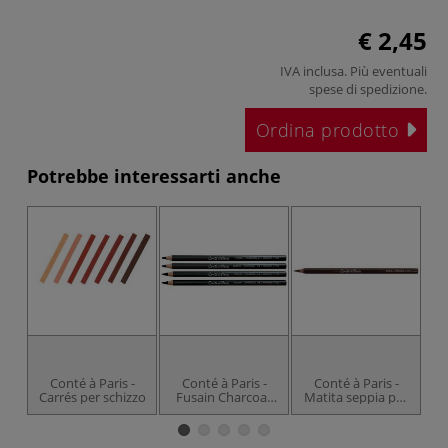
€ 2,45
IVA inclusa. Più eventuali
spese di spedizione
.
Ordina prodotto
Potrebbe interessarti anche
Conté à Paris -
Conté à Paris -
Conté à Paris -
Carrés per schizzo
Fusain Charcoal,
Matita seppia per
Ma
Carboncino
schizzi