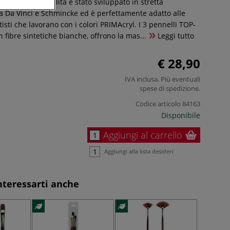
elli di alta qualità è stato sviluppato in stretta
ra Da Vinci e Schmincke ed è perfettamente adatto alle
tisti che lavorano con i colori PRIMAcryl. I 3 pennelli TOP-
n fibre sintetiche bianche, offrono la mas...
Leggi tutto
€ 28,90
IVA inclusa. Più eventuali
spese di spedizione
.
Codice articolo
84163
Disponibile
Aggiungi al carrello
Aggiungi alla lista desideri
nteressarti anche