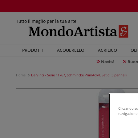
Tutto il meglio per la tua arte
PRODOTTI
ACQUERELLO
ACRILICO
OL
Novità
Buon
Home
Da Vinci - Serie 11767, Schmincke PrimAcryl, Set di 3 pennelli
Cliccando su 
navigazione d