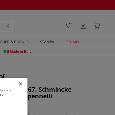
ELIER & CORNICI
STAMPA
PROMO
Made in Italy
- Serie 11767, Schmincke
iorare la
 Set di 3 pennelli
acy
0 recensioni