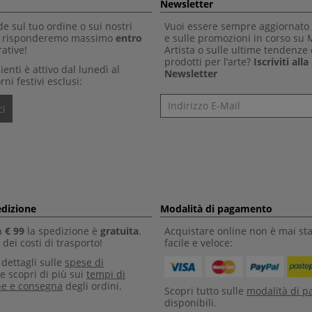
Newsletter
 sul tuo ordine o sui nostri
Vuoi essere sempre aggiornato 
Ti risponderemo massimo
entro
e sulle promozioni in corso su
ative!
Artista o sulle ultime tendenze 
prodotti per l’arte?
Iscriviti all
clienti è attivo dal lunedì al
Newsletter
rni festivi esclusi:
Newsletter
i
edizione
Modalità di pagamento
a
€ 99
la spedizione è
gratuita
.
Acquistare online non è mai sta
dei costi di trasporto!
facile e veloce:
i dettagli sulle
spese di
e scopri di più sui
tempi di
ne e consegna
degli ordini.
Scopri tutto sulle
modalità di 
disponibili.