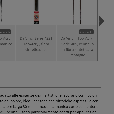
 pennelli
2 pennelli
p-Acryl
Da Vinci Serie 4221
Da Vinci - Top-Acryl,
Da Vinc
 manico
Top-Acryl, fibra
Serie 485, Pennello
Cosmot
sintetica, set
in fibra sintetica, a
in fib
ventaglio
datto alle esigenze degli artisti che lavorano con i colori
to del colore, ideali per tecniche pittoriche espressive con
odellatore largo 30 mm. I modelli a manico corto consentono
ane, i pennelli sono particolarmente adatti per applicazioni