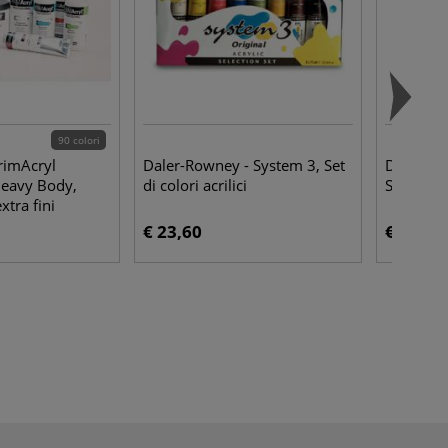
90 colori
rimAcryl
Daler-Rowney - System 3, Set
Da Vinci 
Heavy Body,
di colori acrilici
Syntethic
extra fini
€ 23,60
€ 16,50