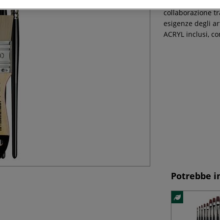
Questo set di penn
collaborazione t
esigenze degli ar
ACRYL inclusi, co
Potrebbe i