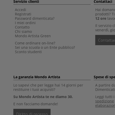
Servizio clienti
Contattaci
Accedi
Hai domande
Registrati
prodotti? 
Password dimenticata?
12 ore
lavor
I miei ordini
Il servizio 
Contatto
venerdì, gio
Chi siamo
Mondo Artista Green
Contattac
Come ordinare on-line?
Sei una scuola o un Ente pubblico?
Sconto studenti
La garanzia Mondo Artista
Spese di sp
Lo sapevi che per legge hai 14 giorni per
A partire d
restituire i tuoi acquisti?
Dimenticati 
Su Mondo Artista te ne diamo 30.
Leggi tutti 
spedizione
E non facciamo domande!
elaborazio
Diritto di recesso