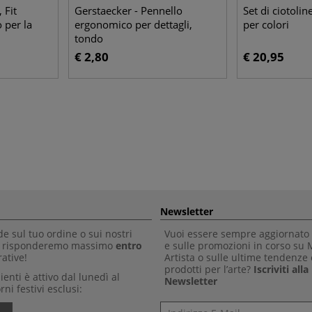
 Fit
Gerstaecker - Pennello
Set di ciotolin
 per la
ergonomico per dettagli,
per colori
tondo
€ 2,80
€ 20,95
Newsletter
 sul tuo ordine o sui nostri
Vuoi essere sempre aggiornato 
Ti risponderemo massimo
entro
e sulle promozioni in corso su
ative!
Artista o sulle ultime tendenze 
prodotti per l’arte?
Iscriviti all
clienti è attivo dal lunedì al
Newsletter
rni festivi esclusi:
Newsletter