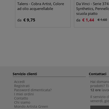
Talens - Cobra Artist, Colore
Da Vinci - Serie 374,
ad olio acquerellabile
Synthetics, Pennello
scuola piatto
€ 9,75
€ 1,44
€ 1,60
da
da
Servizio clienti
Contattaci
Accedi
Hai domande
Registrati
prodotti? 
Password dimenticata?
12 ore
lavor
I miei ordini
Il servizio 
Contatto
venerdì, gio
Chi siamo
Mondo Artista Green