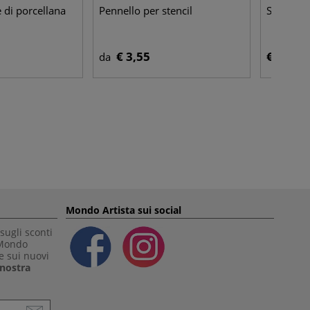
e di porcellana
Pennello per stencil
Spazzola
€ 3,55
€ 7,45
da
Mondo Artista sui social
sugli sconti
 Mondo
e sui nuovi
a nostra