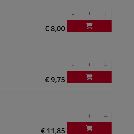
-
+
€ 8,00
-
+
€ 9,75
-
+
€ 11,85