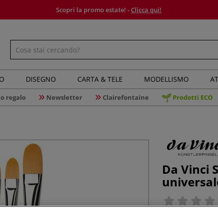
Scopri la promo estate! -
Clicca qui!
IO
DISEGNO
CARTA & TELE
MODELLISMO
AT
o regalo
Newsletter
Clairefontaine
Prodotti ECO
Da Vinci 
universal