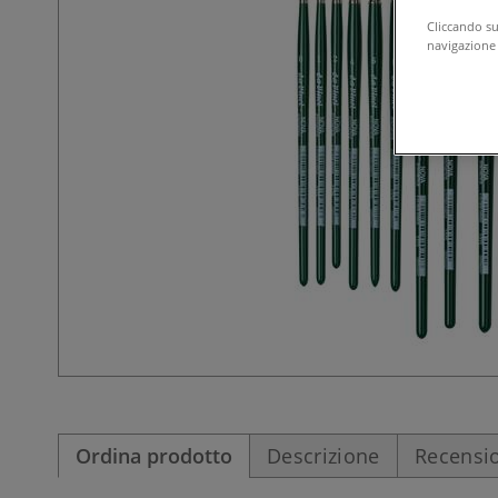
Cliccando su 
navigazione d
Ordina prodotto
Descrizione
Recensio