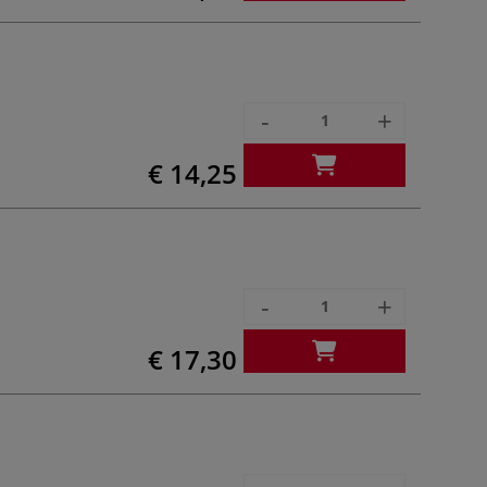
-
+
€ 14,25
-
+
€ 17,30