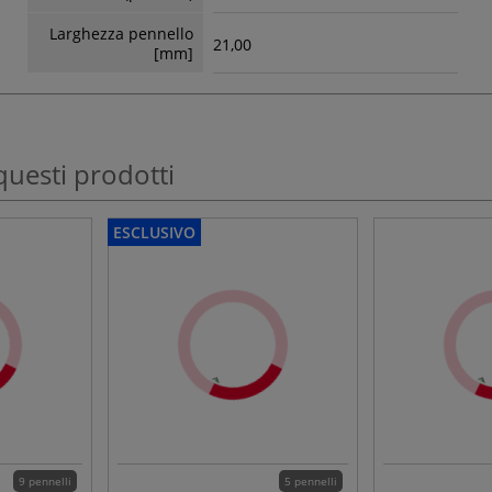
Larghezza pennello
21,00
[mm]
questi prodotti
ESCLUSIVO
9 pennelli
5 pennelli