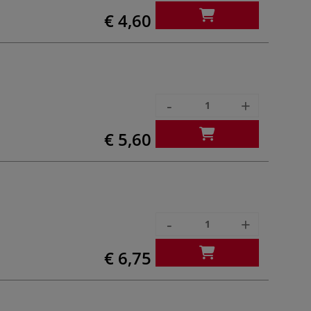
€ 4,60
-
+
€ 5,60
-
+
€ 6,75