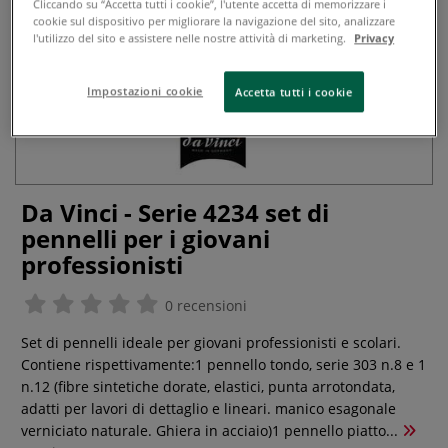
Cliccando su “Accetta tutti i cookie”, l'utente accetta di memorizzare i
cookie sul dispositivo per migliorare la navigazione del sito, analizzare
l'utilizzo del sito e assistere nelle nostre attività di marketing.
Privacy
Impostazioni cookie
Accetta tutti i cookie
Da Vinci - Serie 4234 set di
pennelli per i giovani
professionisti
0 recensioni
Set di pennelli ideale per giovani professionisti e scolari.
Contiene rispettivamente:1 pennello tondo, serie 303 n.8 e 1
n.12 (fibre sintetiche dorate, elastici, punta arrotondata,
adatti per lavori di dettaglio e lineari. manico esagonale
verniciato naturale. Ghiera in acciaio)1 pennello piatto...