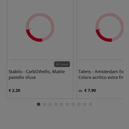
60 colori
70
Stabilo - CarbOthello, Matite
Talens - Amsterdam Exper
pastello sfuse
Colore acrilico extra fine
€ 2,20
€ 7,90
da