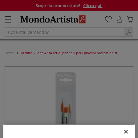
Scopri la promo estate! -
Clicca qui!
Home
Da Vinci - Serie 4234 set di pennelli per i giovani professionisti