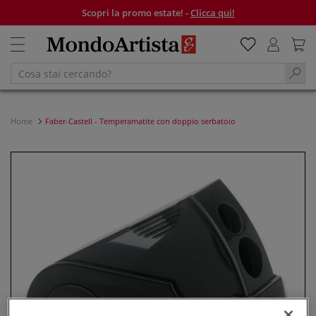
Scopri la promo estate! -
Clicca qui!
Home
Faber-Castell - Temperamatite con doppio serbatoio