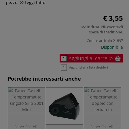
pezzo.
Leggi tutto
€ 3,55
IVA inclusa. Più eventuali
spese di spedizione
.
Codice articolo
21897
Disponibile
Aggiungi al carrello
Aggiungi alla lista desideri
Potrebbe interessarti anche
T
Faber-Castell -
Faber-Castell -
t