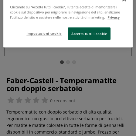
Cliccando su “Accetta tutti i cookie”, l'utente accetta di memorizzare i
cookie sul dispositivo per migliorare la navigazione del sito, analizzare
l'utilizzo del sito e assistere nelle nostre attività di marketing.
Privacy
Impostazioni cookie
Accetta tutti i cookie
Faber-Castell - Temperamatite
con doppio serbatoio
0 recensioni
Temperamatite con doppio serbatoio di alta qualità,
ergonomico con guscio protettivo e serbatoio per trucioli.
Per matite e matite colorate in tutte le forme di pennarelli
disponibili in commercio, standard e jumbo. Prezzo per