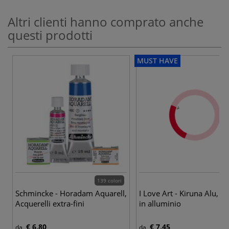
Altri clienti hanno comprato anche
questi prodotti
MUST HAVE
139 colori
Schmincke - Horadam Aquarell,
I Love Art - Kiruna Alu, C
Acquerelli extra-fini
in alluminio
€ 6,80
€ 7,45
da
da