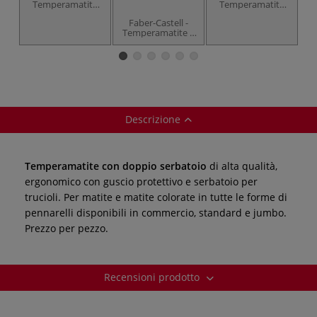
Temperamatite
Temperamatite
singolo Grip 2001
doppio con
Faber-Castell -
Mini
serbatoio
Temperamatite a
due fori con
serbatoio Sleeve
Mini
Descrizione
Temperamatite con doppio serbatoio
di alta qualità,
ergonomico con guscio protettivo e serbatoio per
trucioli. Per matite e matite colorate in tutte le forme di
pennarelli disponibili in commercio, standard e jumbo.
Prezzo per pezzo.
Recensioni prodotto