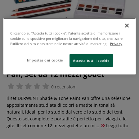
Cliccando su “Accetta tutti i cookie”, l'utente accetta di memorizzare i
cookie sul dispositivo per migliorare la navigazione del sito, analizzare
l'utilizzo del sito e assistere nelle nostre attività di marketing.
Privacy
Impostazioni cookie
Accetta tutti i cookie
Derwent - Shade & Tone Paint
Pan, Set da 12 mezzi godet
0 recensioni
Il set DERWENT Shade & Tone Paint Pan offre una selezione
appositamente studiata di colori e matite in tonalità
naturali, ideali per lo studio dal vero e lo studio dei toni.
Questo set completo e portatile è perfetto per i viaggi e le
gite. Il set contiene 12 mezzi godet e un mi...
Leggi tutto