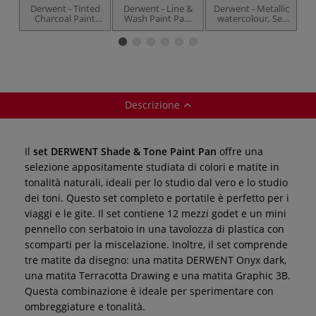
Derwent - Tinted
Derwent - Line &
Derwent - Metallic
Charcoal Paint
Wash Paint Pan,
watercolour, Set
Pan, Set
set
di 12 mezzi godet
Descrizione
Il
set DERWENT Shade & Tone Paint Pan
offre una
selezione appositamente studiata di colori e matite in
tonalità naturali, ideali per lo studio dal vero e lo studio
dei toni. Questo set completo e portatile è perfetto per i
viaggi e le gite. Il set contiene 12 mezzi godet e un mini
pennello con serbatoio in una tavolozza di plastica con
scomparti per la miscelazione. Inoltre, il set comprende
tre matite da disegno: una matita DERWENT Onyx dark,
una matita Terracotta Drawing e una matita Graphic 3B.
Questa combinazione è ideale per sperimentare con
ombreggiature e tonalità.