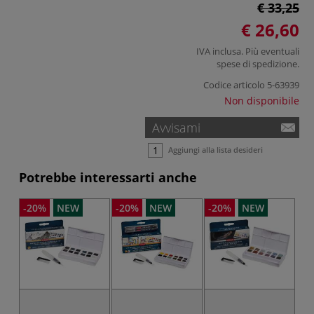
€ 33,25
€ 26,60
IVA inclusa. Più eventuali
spese di spedizione
.
Codice articolo
5-63939
Non disponibile
Avvisami
Aggiungi alla lista desideri
Potrebbe interessarti anche
-20%
NEW
-20%
NEW
-20%
NEW
-2