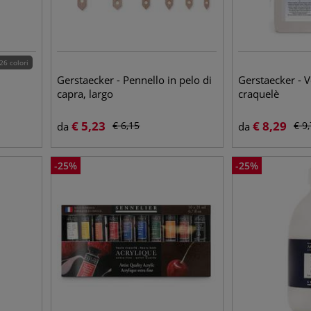
26 colori
Gerstaecker - Pennello in pelo di
Gerstaecker - V
capra, largo
craquelè
€
5,23
€
8,29
€
6,15
€
9
da
da
-
25
%
-
25
%