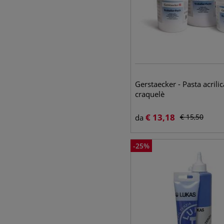
Gerstaecker - Pasta acrilic
craquelè
€
13,18
€
15,50
da
-
25
%