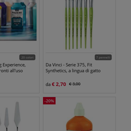
20 colori
7 pennelli
g Experience,
Da Vinci - Serie 375, Fit
ronti all'uso
Synthetics, a lingua di gatto
€
2,70
€
3,00
da
-
20
%