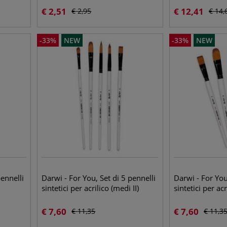
€
2,51
€
12,41
€
2,95
€
14,
-
33
%
NEW
-
33
%
NEW
pennelli
Darwi - For You, Set di 5 pennelli
Darwi - For You
sintetici per acrilico (medi II)
sintetici per acr
€
7,60
€
7,60
€
11,35
€
11,3