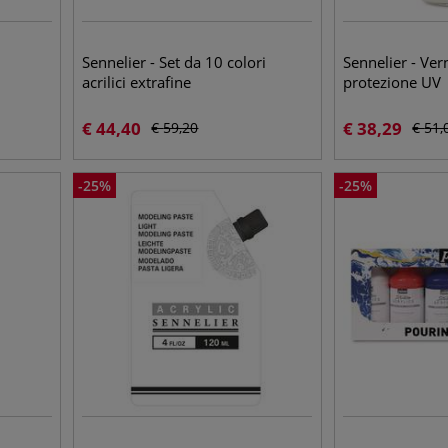
Sennelier - Set da 10 colori
Sennelier - Ver
acrilici extrafine
protezione UV
€
44,40
€
38,29
€
59,20
€
51,
-
25
%
-
25
%