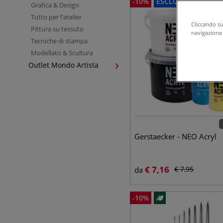
-
10
%
ESCLUSIVO
Grafica & Design
Tutto per l'atelier
Cliccando su 
Pittura su tessuto
navigazione d
Tecniche di stampa
Modellato & Scultura
Outlet Mondo Artista
Gerstaecker - NEO Acryl
€
7,16
€
7,95
da
-
10
%