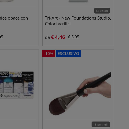
48 colori
nice opaca con
Tri-Art - New Foundations Studio,
Colori acrilici
€
4,46
05
€
5,95
da
-
10
%
ESCLUSIVO
18 pennelli