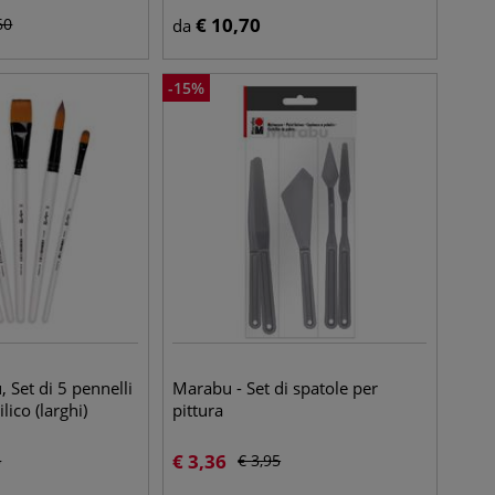
€
10,70
60
da
-
15
%
, Set di 5 pennelli
Marabu - Set di spatole per
ilico (larghi)
pittura
€
3,36
5
€
3,95