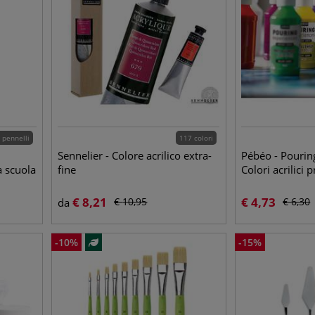
 pennelli
117 colori
Sennelier - Colore acrilico extra-
Pébéo - Pourin
a scuola
fine
Colori acrilici p
€
8,21
€
4,73
€
10,95
€
6,30
da
-
10
%
-
15
%