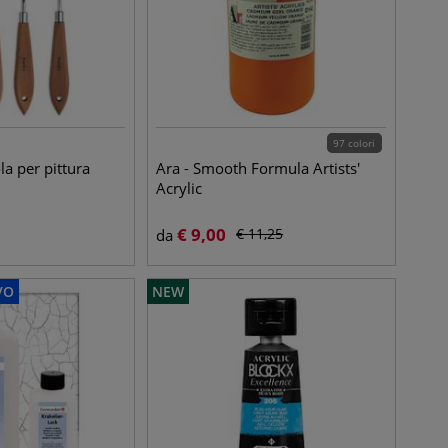
97 colori
a per pittura
Ara - Smooth Formula Artists'
Acrylic
€
9,00
€
11,25
da
VO
NEW