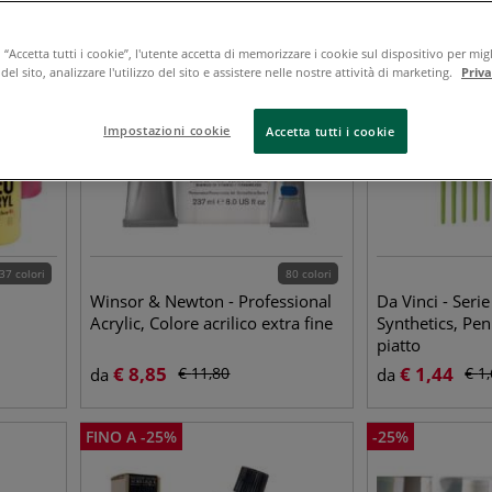
-
25
%
-
10
%
“Accetta tutti i cookie”, l'utente accetta di memorizzare i cookie sul dispositivo per migl
el sito, analizzare l'utilizzo del sito e assistere nelle nostre attività di marketing.
Priv
Impostazioni cookie
Accetta tutti i cookie
37 colori
80 colori
Winsor & Newton - Professional
Da Vinci - Serie
Acrylic, Colore acrilico extra fine
Synthetics, Pen
piatto
€
8,85
€
1,44
€
11,80
€
1
da
da
FINO A
-
25
%
-
25
%