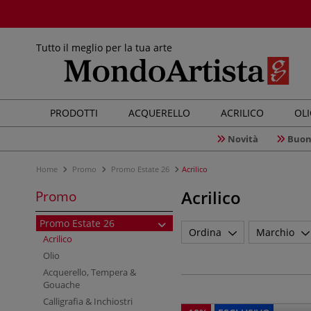
Tutto il meglio per la tua arte
PRODOTTI
ACQUERELLO
ACRILICO
OL
Novità
Buon
Home
Promo
Promo Estate 26
Acrilico
Acrilico
Promo
Promo Estate 26
Ordina
Marchio
Acrilico
Olio
Acquerello, Tempera &
Gouache
Calligrafia & Inchiostri