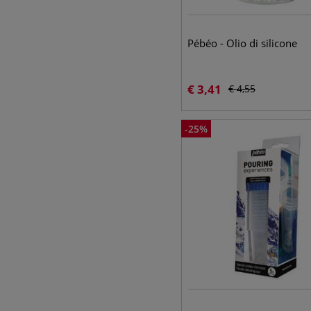
Pébéo - Olio di silicone
€
3,41
€
4,55
-
25
%