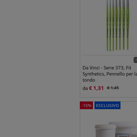
7
Da Vinci - Serie 373, Fit
Synthetics, Pennello per l
tondo
€
1,31
€
1,45
da
-
15
%
ESCLUSIVO