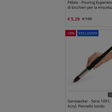
Pébéo - Pouring Experienc
di bicchieri per la miscela
€
5,29
€
7,05
-
10
%
ESCLUSIVO
13
Gerstaecker - Serie 1091,
Acryl, Pennello tondo