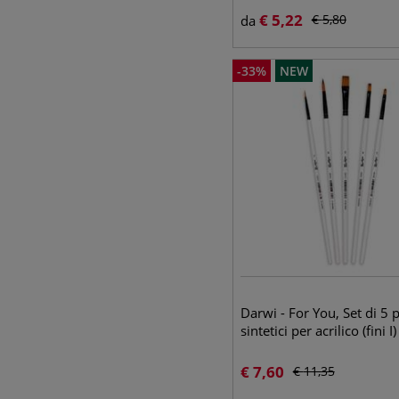
€
5,22
€
5,80
da
-
33
%
NEW
Darwi - For You, Set di 5 
sintetici per acrilico (fini I)
€
7,60
€
11,35