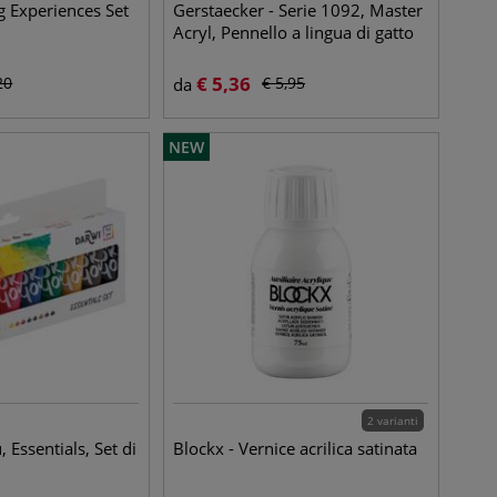
g Experiences Set
Gerstaecker - Serie 1092, Master
Acryl, Pennello a lingua di gatto
€
5,36
20
€
5,95
da
NEW
2 varianti
 Essentials, Set di
Blockx - Vernice acrilica satinata