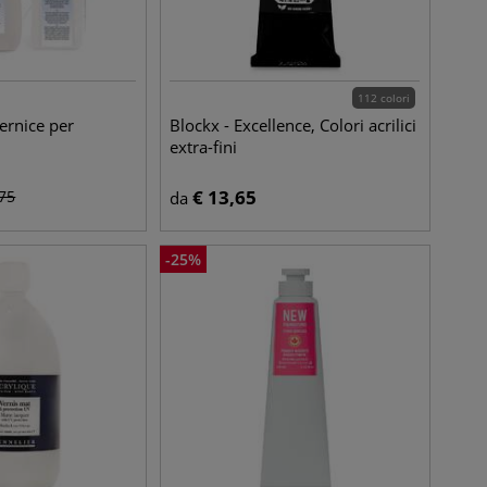
112 colori
ernice per
Blockx - Excellence, Colori acrilici
extra-fini
€
13,65
,75
da
-
25
%