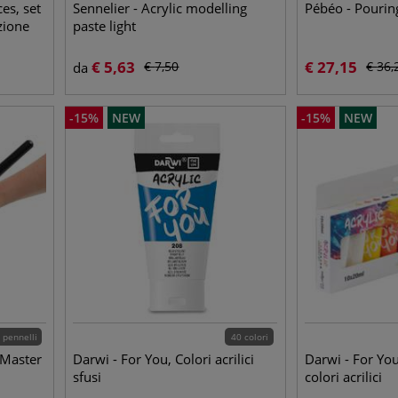
es, set
Sennelier - Acrylic modelling
Pébéo - Pourin
zione
paste light
€
5,63
€
27,15
€
7,50
€
36,
da
-
15
%
NEW
-
15
%
NEW
 pennelli
40 colori
 Master
Darwi - For You, Colori acrilici
Darwi - For You,
sfusi
colori acrilici