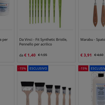
a per
Da Vinci - Fit Synthetic Bristle,
Marabu - Spatol
Pennello per acrilico
€
1,40
€
3,91
€
1,55
€
4,60
da
-
15
%
ESCLUSIVO
-
15
%
ESCLUSI