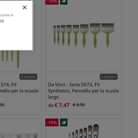
-
10
%
iorare la
acy
9 pennelli
8 pennelli
 374, Fit
Da Vinci - Serie 5073, Fit
nello per la scuola
Synthetics, Pennello per la scuola
largo
€
7,47
,60
€
8,30
da
-
10
%