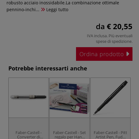
robusto acciaio inossidabile.La combinazione ottimale
pennino-inchi...
Leggi tutto
da
€ 20,55
IVA inclusa. Più eventuali
spese di spedizione
.
Ordina prodotto
Potrebbe interessarti anche
Faber-Castell -
Faber-Castell - Set
Faber-Castell - Pitt
F
Converter di
regalo per Hand
Artist Pen, Fude,