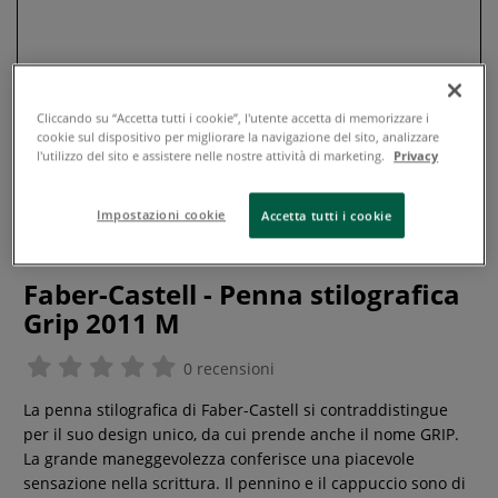
Cliccando su “Accetta tutti i cookie”, l'utente accetta di memorizzare i
cookie sul dispositivo per migliorare la navigazione del sito, analizzare
l'utilizzo del sito e assistere nelle nostre attività di marketing.
Privacy
Impostazioni cookie
Accetta tutti i cookie
Faber-Castell - Penna stilografica
Grip 2011 M
0 recensioni
La penna stilografica di Faber-Castell si contraddistingue
per il suo design unico, da cui prende anche il nome GRIP.
La grande maneggevolezza conferisce una piacevole
sensazione nella scrittura. Il pennino e il cappuccio sono di