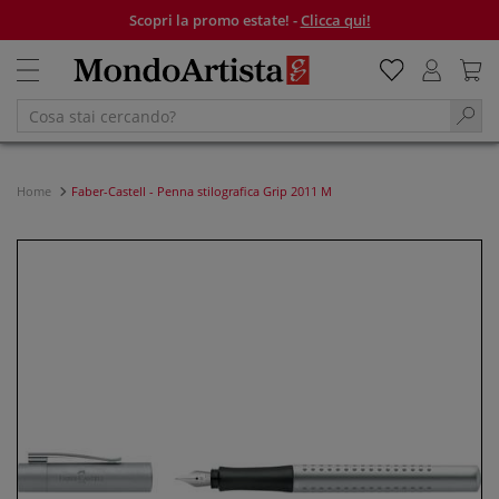
Scopri la promo estate! -
Clicca qui!
Home
Faber-Castell - Penna stilografica Grip 2011 M