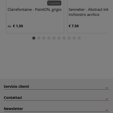
7 varianti
43
Clairefontaine - PaintON, grigio
Sennelier - Abstract Ink,
inchiostro acrilico
€ 1,50
€ 7,50
da
Servizio clienti
Contattaci
Newsletter