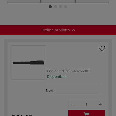
inchiostro per
Lettering
Punta a pennello
stilografiche
Ordina prodotto
Codice articolo
48755901
Disponibile
Nero
-
+