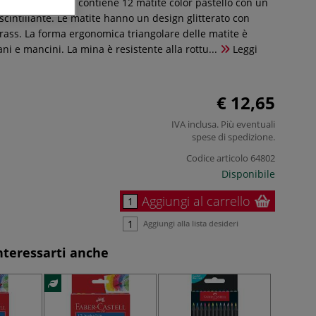
stel Faber-Castell contiene 12 matite color pastello con un
 scintillante. Le matite hanno un design glitterato con
trass. La forma ergonomica triangolare delle matite è
ni e mancini. La mina è resistente alla rottu...
Leggi
€ 12,65
IVA inclusa. Più eventuali
spese di spedizione
.
Codice articolo
64802
Disponibile
Aggiungi al carrello
Aggiungi alla lista desideri
nteressarti anche