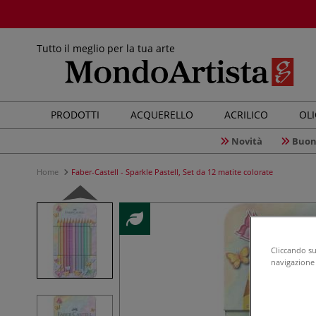
Tutto il meglio per la tua arte
PRODOTTI
ACQUERELLO
ACRILICO
OL
Novità
Buon
Home
Faber-Castell - Sparkle Pastell, Set da 12 matite colorate
Cliccando su 
navigazione d