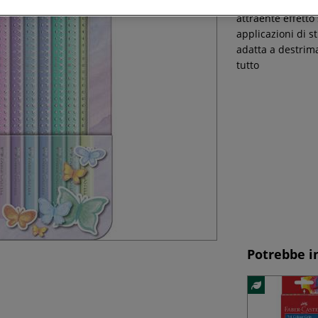
Il set Sparkle Pa
attraente effetto
applicazioni di s
adatta a destrima
tutto
Potrebbe i