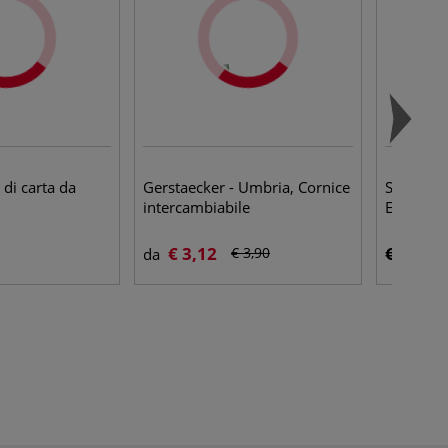
 di carta da
Gerstaecker - Umbria, Cornice
Sakura -
intercambiabile
Everyday
€ 3,12
€ 3,05
€ 3,90
da