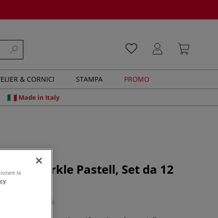
ELIER & CORNICI
STAMPA
PROMO
Made in Italy
ell - Sparkle Pastell, Set da 12
iorare la
lorate
acy
0 recensioni