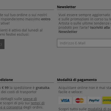
Newsletter
 sul tuo ordine o sui nostri
Vuoi essere sempre aggiornato 
Ti risponderemo massimo
entro
e sulle promozioni in corso su
ative!
Artista o sulle ultime tendenze 
prodotti per l’arte?
Iscriviti all
clienti è attivo dal lunedì al
Newsletter
rni festivi esclusi:
Newsletter
i
edizione
Modalità di pagamento
a
€ 99
la spedizione è
gratuita
.
Acquistare online non è mai sta
dei costi di trasporto!
facile e veloce:
i dettagli sulle
spese di
e scopri di più sui
tempi di
ne e consegna
degli ordini.
Scopri tutto sulle
modalità di 