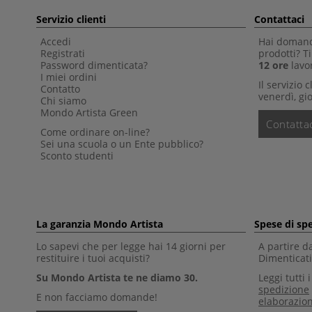
Servizio clienti
Contattaci
Accedi
Hai domande
Registrati
prodotti? 
Password dimenticata?
12 ore
lavor
I miei ordini
Il servizio 
Contatto
venerdì, gio
Chi siamo
Mondo Artista Green
Contattac
Come ordinare on-line?
Sei una scuola o un Ente pubblico?
Sconto studenti
La garanzia Mondo Artista
Spese di sp
Lo sapevi che per legge hai 14 giorni per
A partire d
restituire i tuoi acquisti?
Dimenticati 
Su Mondo Artista te ne diamo 30.
Leggi tutti 
spedizione
E non facciamo domande!
elaborazio