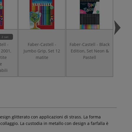
2 set
ell -
Faber-Castell -
Faber-Castell - Black
Faber-C
 2001,
Jumbo Grip, Set 12
Edition, Set Neon &
Colour
tite
matite
Pastell
di 
te
abili
esign glitterato con applicazioni di strass. La forma
ollaggio. La custodia in metallo con design a farfalla è