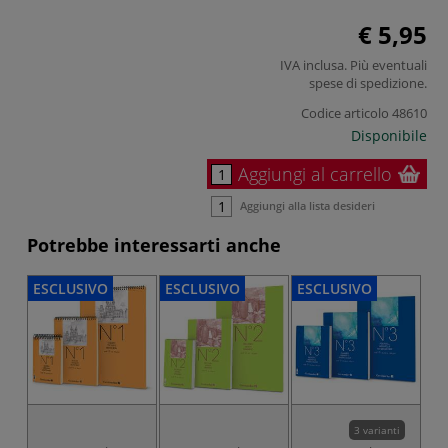
€ 5,95
IVA inclusa. Più eventuali
spese di spedizione
.
Codice articolo
48610
Disponibile
Aggiungi al carrello
Aggiungi alla lista desideri
Potrebbe interessarti anche
ESCLUSIVO
ESCLUSIVO
ESCLUSIVO
ES
3 varianti