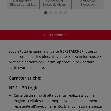
Gerstaecker -
Gerstaecker -
Gerstaecker -
Blocco per schizzi
Blocco da disegno
Blocco per
N.1
N.2
acquerello N.3
Descrizione
Scopri tutta la gamma di carte
GERSTAECKER
: questo
set si compone di 5 blocchi (Nr. 1-2-3-4-5) in formato A6,
pratico e perfetto per i primi approcci e per portare
l'arte ovunque con te.
Caratteristiche:
N° 1 - 30 fogli:
Carta da disegno di alta qualità, realizzata con la
migliore cellulosa, 90 g/mq, senza acidi e altamente
resistente all'invecchiamento. Bianco naturale, senza