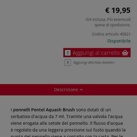
€ 19,95
IVA inclusa. Più eventuali
spese di spedizione
.
Codice articolo
45621
Disponibile
Aggiungi al carrello
Aggiungi alla lista desideri
Descrizione
I
pennelli Pentel Aquash Brush
sono dotati di un
serbatoio d'acqua da 7 ml. Tramite una valvola l'acqua
viene erogata alle setole del pennello. Il flusso d'acqua
è regolato da una leggera pressione sul fusto quando la
punta del pennello viene a contatto con la carta. Per le