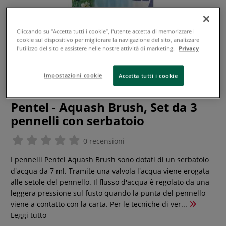
Cliccando su “Accetta tutti i cookie”, l'utente accetta di memorizzare i
cookie sul dispositivo per migliorare la navigazione del sito, analizzare
l'utilizzo del sito e assistere nelle nostre attività di marketing.
Privacy
Impostazioni cookie
Accetta tutti i cookie
Pentel - Aquash Brush, Set da 3
pennelli con serbatoio
0 recensioni
I pennelli Pentel Aquash Brush sono dotati di un serbatoio
d'acqua da 7 ml. Tramite una valvola l'acqua viene erogata
alle setole del pennello. Il flusso d'acqua è regolato da una
leggera pressione sul fusto quando la punta del pennello
viene a contatto con la carta. Per le tecniche di ver...
Leggi tutto