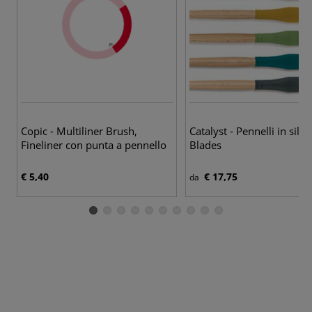
Copic - Multiliner Brush,
Catalyst - Pennelli in sili
Fineliner con punta a pennello
Blades
€ 5,40
€ 17,75
da