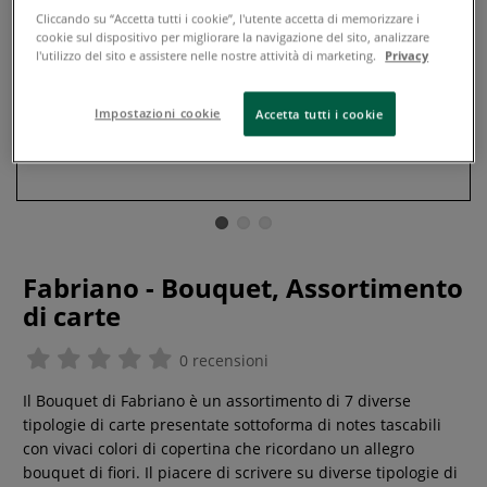
Cliccando su “Accetta tutti i cookie”, l'utente accetta di memorizzare i
cookie sul dispositivo per migliorare la navigazione del sito, analizzare
l'utilizzo del sito e assistere nelle nostre attività di marketing.
Privacy
Impostazioni cookie
Accetta tutti i cookie
Fabriano - Bouquet, Assortimento
di carte
0 recensioni
Il Bouquet di Fabriano è un assortimento di 7 diverse
tipologie di carte presentate sottoforma di notes tascabili
con vivaci colori di copertina che ricordano un allegro
bouquet di fiori. Il piacere di scrivere su diverse tipologie di