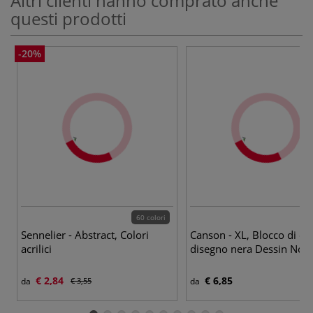
Altri clienti hanno comprato anche
questi prodotti
-20%
60 colori
3 v
Sennelier - Abstract, Colori
Canson - XL, Blocco di ca
acrilici
disegno nera Dessin Noir
€ 2,84
€ 6,85
da
€ 3,55
da