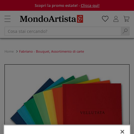
Scopri la promo estate! -
Clicca qui!
Home
Fabriano - Bouquet, Assortimento di carte