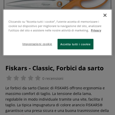
Cliccando su “Accetta tutti i cookie”, l'utente accetta di memorizzare i
cookie sul dispositivo per migliorare la navigazione del sito, analizzare
l'utilizzo del sito e assistere nelle nostre attività di marketing.
Privacy
Impostazioni cookie
Accetta tutti i cookie
Fiskars - Classic, Forbici da sarto
0 recensioni
Le forbici da sarto Classic di FISKARS offrono ergonomia e
massimo comfort di taglio. La tensione della lama,
regolabile in modo individuale tramite una vite, facilita il
taglio. La tipica impugnatura di colore arancio FISKARS®
garantisce una presa sicura e una buona trasmissione della