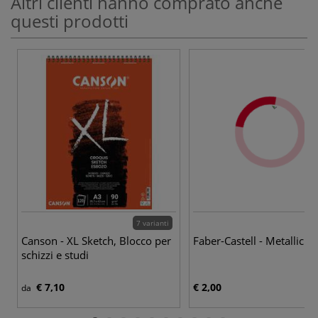
Altri clienti hanno comprato anche
questi prodotti
7 varianti
3
Canson - XL Sketch, Blocco per
Faber-Castell - Metallic 
schizzi e studi
€ 7,10
€ 2,00
da