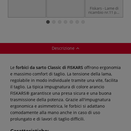
Fiskars - Lame di
ricambio nr.11 per
a
cutter anulare
Descrizione
Le
forbici da sarto Classic di FISKARS
offrono ergonomia
e massimo comfort di taglio. La tensione della lama,
regolabile in modo individuale tramite una vite, facilita
il taglio. La tipica impugnatura di colore arancio
FISKARS® garantisce una presa sicura e una buona
trasmissione della potenza. Grazie all'impugnatura
ergonomica e asimmetrica, le forbici si adattano
comodamente alla mano anche in caso di uso
prolungato e di lavori di taglio difficili.
Caratteristiche: